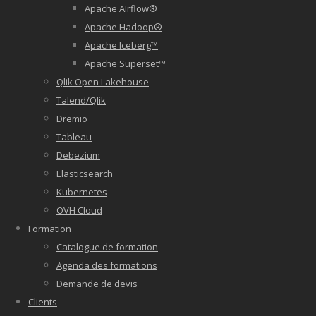
Apache AIrflow®
Apache Hadoop®
Apache Iceberg™
Apache Superset™
Qlik Open Lakehouse
Talend/Qlik
Dremio
Tableau
Debezium
Elasticsearch
Kubernetes
OVH Cloud
Formation
Catalogue de formation
Agenda des formations
Demande de devis
Clients