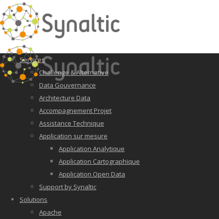
Services
Challenge & Alternative
Data Gouvernance
Architecture Data
Accompagnement Projet
Assistance Technique
Application sur mesure
Application Analytique
Application Cartographique
Application Open Data
Support by Synaltic
Solutions
Apache