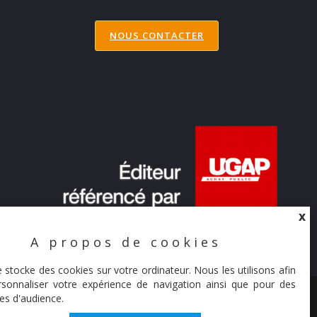
NOUS CONTACTER
X
A propos de cookies
X
e stocke des cookies sur votre ordinateur. Nous les utilisons afin
sonnaliser votre expérience de navigation ainsi que pour des
© Synaltic 2026
es d'audience.