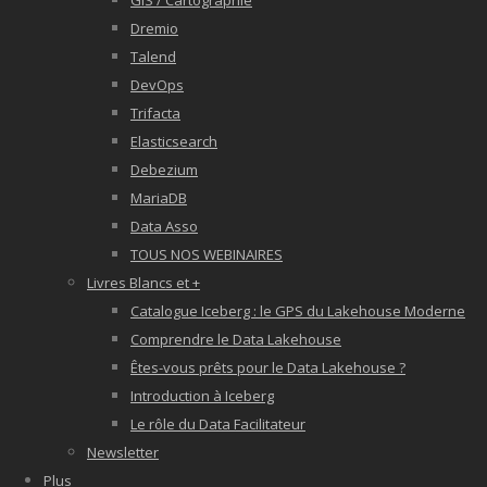
GIS / Cartographie
Dremio
Talend
DevOps
Trifacta
Elasticsearch
Debezium
MariaDB
Data Asso
TOUS NOS WEBINAIRES
Livres Blancs et +
Catalogue Iceberg : le GPS du Lakehouse Moderne
Comprendre le Data Lakehouse
Êtes-vous prêts pour le Data Lakehouse ?
Introduction à Iceberg
Le rôle du Data Facilitateur
Newsletter
Plus