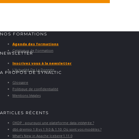
<< RETOUR À LA LISTE DES ENREGISTREMENTS
NOS FORMATIONS
Agenda des formations
Catalogue de Formation
NEWSLETTER
Inscrivez vous à la newsletter
L’Actualité De La Donnée
A PROPOS DE SYNALTIC
Glossaire
Politique de confidentialité
Mentions légales
ARTICLES RÉCENTS
OKDP : pourquoi une plateforme data intégrée ?
dbt-dremio 1.8 vs 1.9.0 & 1.10: Où sont vos modèles ?
What’s New in Apache Iceberg 1.11.0