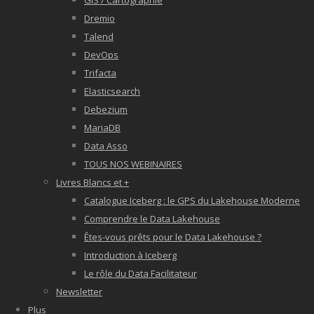
GIS / Cartographie
Dremio
Talend
DevOps
Trifacta
Elasticsearch
Debezium
MariaDB
Data Asso
TOUS NOS WEBINAIRES
Livres Blancs et +
Catalogue Iceberg : le GPS du Lakehouse Moderne
Comprendre le Data Lakehouse
Êtes-vous prêts pour le Data Lakehouse ?
Introduction à Iceberg
Le rôle du Data Facilitateur
Newsletter
Plus