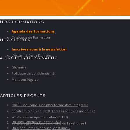
NOS FORMATIONS
Agenda des formations
Catalogue de Formation
NEWSLETTER
Inscrivez vous à la newsletter
L’Actualité De La Donnée
A PROPOS DE SYNALTIC
Glossaire
Politique de confidentialité
Mentions légales
ARTICLES RÉCENTS
OKDP : pourquoi une plateforme data intégrée ?
dbt-dremio 1.8 vs 1.9.0 & 1.10: Où sont vos modèles ?
What’s New in Apache Iceberg 1.11.0
Un Data Lakehouse, c'est quoi ?
Le catalogue Iceberg est le GPS du Lakehouse !
Un Open Data Lakehouse, c'est quoi ?