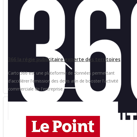
366 la régie publicitaire experte des territoires
Carto 366 est une plateforme de données permettant
d'accélérer l'emission des devis afin de booster l'activité
commerciale de l'entreprise.