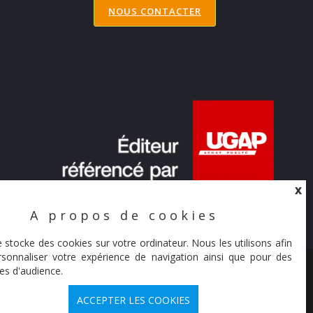
NOUS CONTACTER
X
A propos de cookies
X
e stocke des cookies sur votre ordinateur. Nous les utilisons afin
sonnaliser votre expérience de navigation ainsi que pour des
© Synaltic 2026
es d'audience.
ACCEPTER LES COOKIES