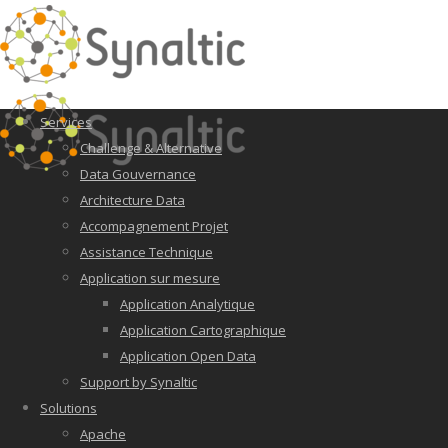
Services
Challenge & Alternative
Data Gouvernance
Architecture Data
Accompagnement Projet
Assistance Technique
Application sur mesure
Application Analytique
Application Cartographique
Application Open Data
Support by Synaltic
Solutions
Apache