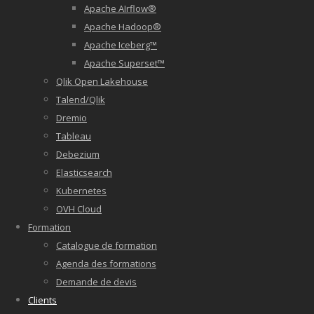
Apache AIrflow®
Apache Hadoop®
Apache Iceberg™
Apache Superset™
Qlik Open Lakehouse
Talend/Qlik
Dremio
Tableau
Debezium
Elasticsearch
Kubernetes
OVH Cloud
Formation
Catalogue de formation
Agenda des formations
Demande de devis
Clients