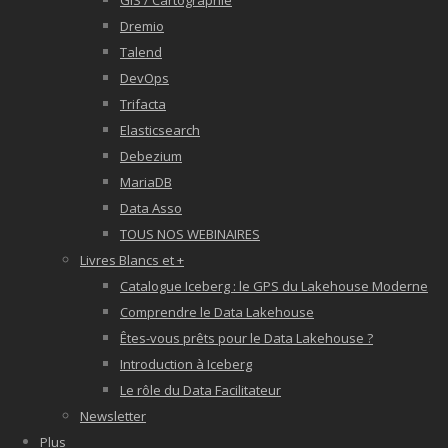
GIS / Cartographie
Dremio
Talend
DevOps
Trifacta
Elasticsearch
Debezium
MariaDB
Data Asso
TOUS NOS WEBINAIRES
Livres Blancs et +
Catalogue Iceberg : le GPS du Lakehouse Moderne
Comprendre le Data Lakehouse
Êtes-vous prêts pour le Data Lakehouse ?
Introduction à Iceberg
Le rôle du Data Facilitateur
Newsletter
Plus