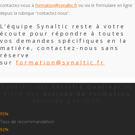
contactez-nous à
formation@synaltic.fr
ou via le formulaire en ligne
depuis la rubrique “contactez-nous”.
L’équipe Synaltic reste à votre
écoute pour répondre à toutes
vos demandes spécifiques en la
matière, contactez-nous sans
réserve
sur
formation@synaltic.fr
Synaltic est
certifié Qualiopi
au
titre des
actions de formation
délivrée par ICPF.
95
Taux de recommandation
92