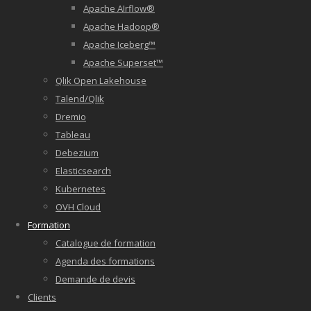
Apache AIrflow®
Apache Hadoop®
Apache Iceberg™
Apache Superset™
Qlik Open Lakehouse
Talend/Qlik
Dremio
Tableau
Debezium
Elasticsearch
Kubernetes
OVH Cloud
Formation
Catalogue de formation
Agenda des formations
Demande de devis
Clients