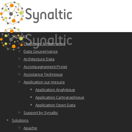
Services
Challenge & Alternative
Data Gouvernance
Architecture Data
Accompagnement Projet
Assistance Technique
Application sur mesure
Application Analytique
Application Cartographique
Application Open Data
Support by Synaltic
Solutions
Apache