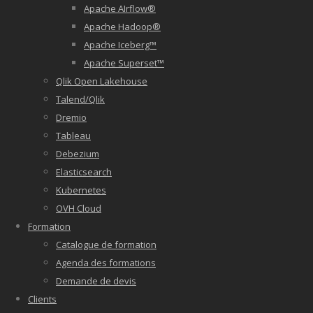
Apache AIrflow®
Apache Hadoop®
Apache Iceberg™
Apache Superset™
Qlik Open Lakehouse
Talend/Qlik
Dremio
Tableau
Debezium
Elasticsearch
Kubernetes
OVH Cloud
Formation
Catalogue de formation
Agenda des formations
Demande de devis
Clients