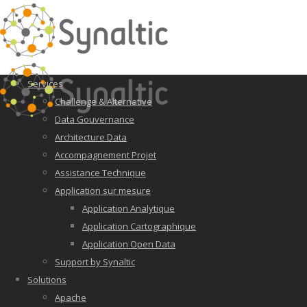
Services
Challenge & Alternative
Data Gouvernance
Architecture Data
Accompagnement Projet
Assistance Technique
Application sur mesure
Application Analytique
Application Cartographique
Application Open Data
Support by Synaltic
Solutions
Apache