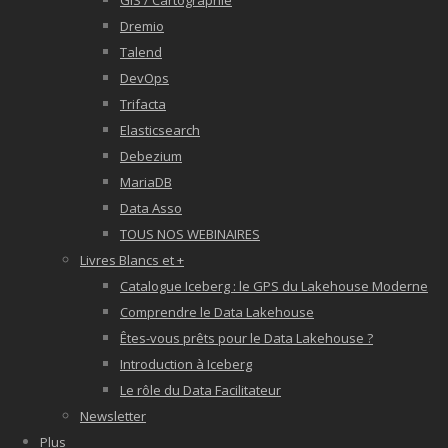
GIS / Cartographie
Dremio
Talend
DevOps
Trifacta
Elasticsearch
Debezium
MariaDB
Data Asso
TOUS NOS WEBINAIRES
Livres Blancs et +
Catalogue Iceberg : le GPS du Lakehouse Moderne
Comprendre le Data Lakehouse
Êtes-vous prêts pour le Data Lakehouse ?
Introduction à Iceberg
Le rôle du Data Facilitateur
Newsletter
Plus