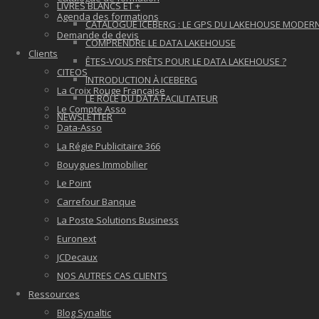
LIVRES BLANCS ET +
Agenda des formations
CATALOGUE ICEBERG : LE GPS DU LAKEHOUSE MODER
Demande de devis
COMPRENDRE LE DATA LAKEHOUSE
Clients
ÊTES-VOUS PRÊTS POUR LE DATA LAKEHOUSE ?
CITEOS
INTRODUCTION À ICEBERG
La Croix Rouge Française
LE RÔLE DU DATA FACILITATEUR
Le Compte Asso
NEWSLETTER
Data-Asso
La Régie Publicitaire 366
Bouygues Immobilier
Le Point
Carrefour Banque
La Poste Solutions Business
Euronext
JCDecaux
NOS AUTRES CAS CLIENTS
Ressources
Blog Synaltic