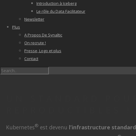
Introduction à Iceberg
Le rôle du Data Facilitateur
Newsletter
Plus
A Propos De Synaltic
On recrute !
Presse, Logo et plus
Contact
UN STANDARD POUR
REPRODUCTIBLES !
®
Kubernetes
est devenu
l’infrastructure standard