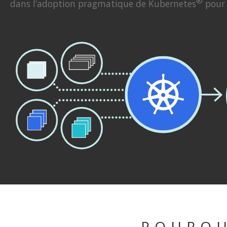
®
dans l’adoption pragmatique de Kubernetes
pou
POURQU