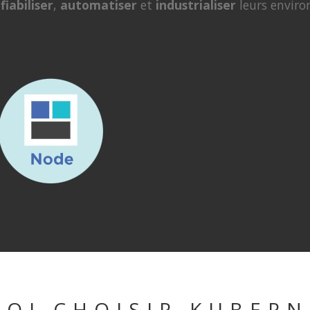
r
fiabiliser
,
automatiser
et
industrialiser
leurs enviro
OI CHOISIR KUBERN