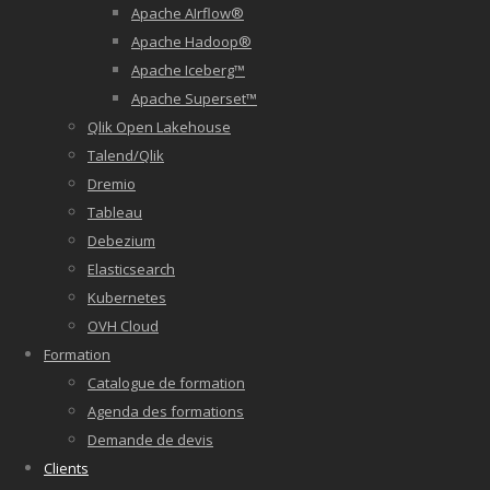
Apache AIrflow®
Apache Hadoop®
Apache Iceberg™
Apache Superset™
Qlik Open Lakehouse
Talend/Qlik
Dremio
Tableau
Debezium
Elasticsearch
Kubernetes
OVH Cloud
Formation
Catalogue de formation
Agenda des formations
Demande de devis
Clients