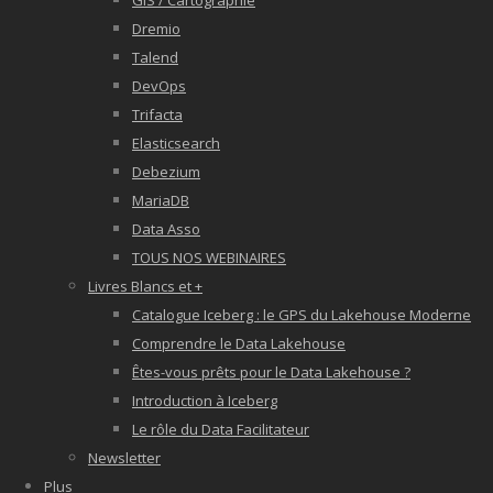
GIS / Cartographie
Dremio
Talend
DevOps
Trifacta
Elasticsearch
Debezium
MariaDB
Data Asso
TOUS NOS WEBINAIRES
Livres Blancs et +
Catalogue Iceberg : le GPS du Lakehouse Moderne
Comprendre le Data Lakehouse
Êtes-vous prêts pour le Data Lakehouse ?
Introduction à Iceberg
Le rôle du Data Facilitateur
Newsletter
Plus