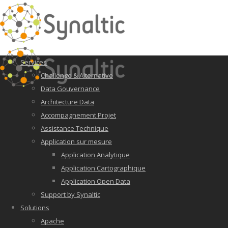
Services
Challenge & Alternative
Data Gouvernance
Architecture Data
Accompagnement Projet
Assistance Technique
Application sur mesure
Application Analytique
Application Cartographique
Application Open Data
Support by Synaltic
Solutions
Apache