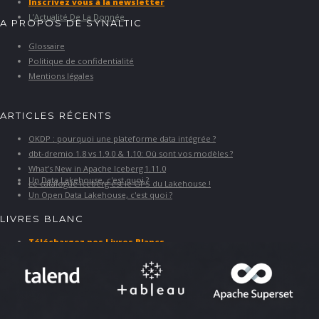
Inscrivez vous à la newsletter
L’Actualité De La Donnée
A PROPOS DE SYNALTIC
Glossaire
Politique de confidentialité
Mentions légales
ARTICLES RÉCENTS
OKDP : pourquoi une plateforme data intégrée ?
dbt-dremio 1.8 vs 1.9.0 & 1.10: Où sont vos modèles ?
What’s New in Apache Iceberg 1.11.0
Un Data Lakehouse, c'est quoi ?
Le catalogue Iceberg est le GPS du Lakehouse !
Un Open Data Lakehouse, c'est quoi ?
LIVRES BLANC
Téléchargez nos Livres Blancs
PARTENAIRES ET SOLUTIONS