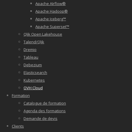
Apache AIrflow®
Apache Hadoop®
Apache Iceberg™
Apache Superset™
Qlik Open Lakehouse
Talend/Qlik
Dremio
Tableau
Debezium
Elasticsearch
Kubernetes
OVH Cloud
Formation
Catalogue de formation
Agenda des formations
Demande de devis
Clients