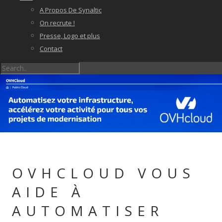
A Propos De Synaltic
On recrute !
Presse, Logo et plus
Contact
OVHCLOUD VOUS
AIDE À
AUTOMATISER