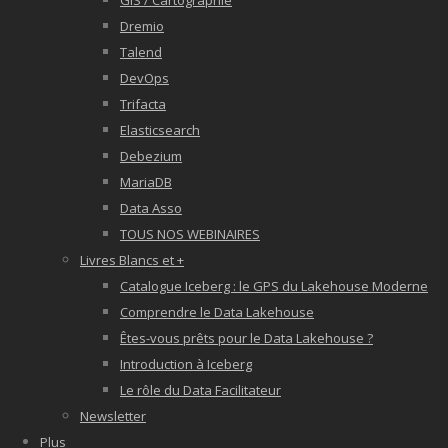
GIS / Cartographie
Dremio
Talend
DevOps
Trifacta
Elasticsearch
Debezium
MariaDB
Data Asso
TOUS NOS WEBINAIRES
Livres Blancs et +
Catalogue Iceberg : le GPS du Lakehouse Moderne
Comprendre le Data Lakehouse
Êtes-vous prêts pour le Data Lakehouse ?
Introduction à Iceberg
Le rôle du Data Facilitateur
Newsletter
Plus