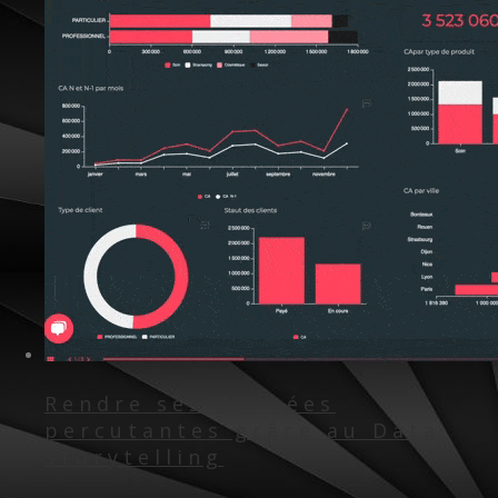
Rendre ses données
percutantes grâce au Data
Storytelling