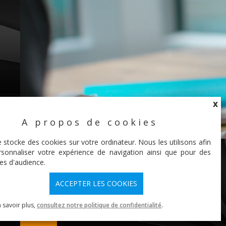
X
A propos de cookies
X
e stocke des cookies sur votre ordinateur. Nous les utilisons afin
sonnaliser votre expérience de navigation ainsi que pour des
A la découverte de Tableau
es d'audience.
Prep Builder
ACCEPTER LES COOKIES
Partez à la découverte de Tableau Prep Builder, un article de
blog proposé par Aya MHADHBI, Data Analyst au sein..
 savoir plus,
consultez notre politique de confidentialité
.
read more