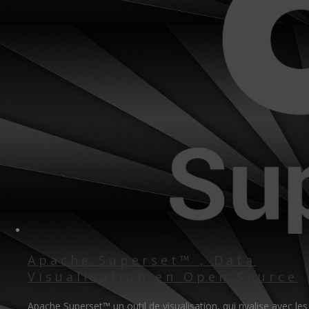
Apache Superset™ , Data
Visualisation en Open Source
Apache Superset™ un outil de visualisation, qui rivalise avec les