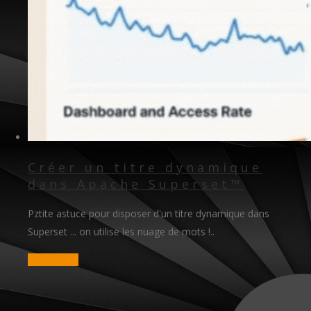
Créer un titre dynamique
dans Apache Superset™
Pztite astuce pour disposer d'un titre dynamique dans
Superset ... on utilise les nuage de mots !..
read more