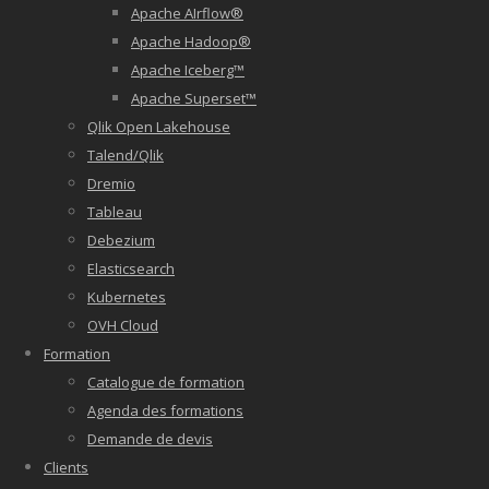
Apache AIrflow®
Apache Hadoop®
Apache Iceberg™
Apache Superset™
Qlik Open Lakehouse
Talend/Qlik
Dremio
Tableau
Debezium
Elasticsearch
Kubernetes
OVH Cloud
Formation
Catalogue de formation
Agenda des formations
Demande de devis
Clients