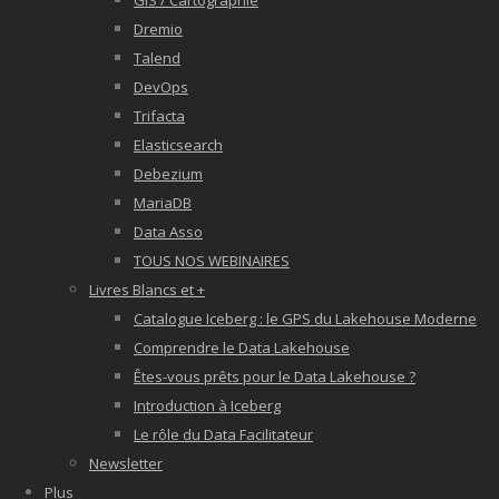
GIS / Cartographie
Dremio
Talend
DevOps
Trifacta
Elasticsearch
Debezium
MariaDB
Data Asso
TOUS NOS WEBINAIRES
Livres Blancs et +
Catalogue Iceberg : le GPS du Lakehouse Moderne
Comprendre le Data Lakehouse
Êtes-vous prêts pour le Data Lakehouse ?
Introduction à Iceberg
Le rôle du Data Facilitateur
Newsletter
Plus