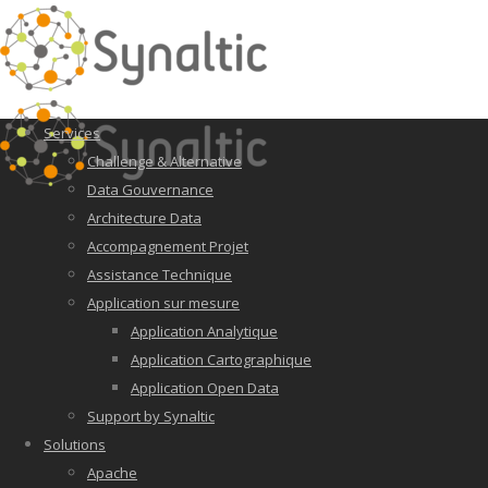
Services
Challenge & Alternative
Data Gouvernance
Architecture Data
Accompagnement Projet
Assistance Technique
Application sur mesure
Application Analytique
Application Cartographique
Application Open Data
Support by Synaltic
Solutions
Apache