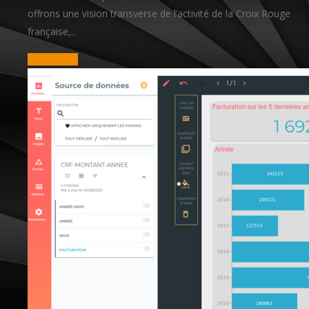
offrons une vision transverse de l’activité de la Croix Rouge
française,..
read more