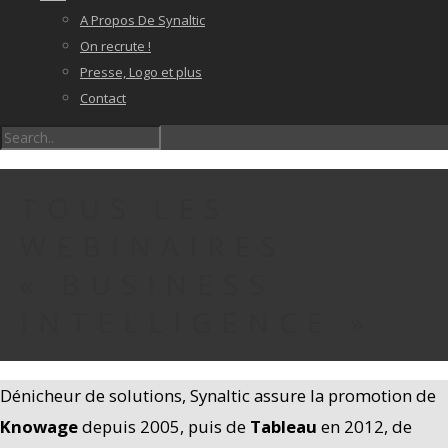
A Propos De Synaltic
On recrute !
Presse, Logo et plus
Contact
TOUS LES
WEBINAIRES
« BUSINESS
INTELLIGENCE »
Dénicheur de solutions, Synaltic assure la promotion de
Knowage
depuis 2005, puis de
Tableau
en 2012, de