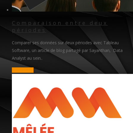
Comparaison entre deux
périodes
Comparer ses données sur deux périodes avec Tableau
Software, un article de blog partagé par Sayanthan, Data
Analyst au sein..
read more