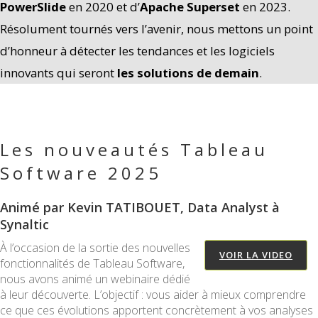
PowerSlide
en 2020 et d’
Apache Superset
en 2023.
Résolument tournés vers l’avenir, nous mettons un point
d’honneur à détecter les tendances et les logiciels
innovants qui seront
les solutions de demain
.
Les nouveautés Tableau
Software 2025
Animé par Kevin TATIBOUET, Data Analyst à
Synaltic
À l’occasion de la sortie des nouvelles
VOIR LA VIDEO
fonctionnalités de Tableau Software,
nous avons animé un webinaire dédié
à leur découverte. L’objectif : vous aider à mieux comprendre
ce que ces évolutions apportent concrètement à vos analyses