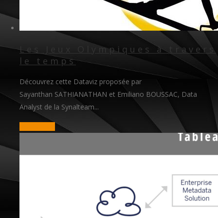
Les Jeux Olympiques à travers
le temps
Découvrez cette Dataviz proposée par
Sayanthan SATHIANATHAN et Emiliano BOUSSAC, Data
Analyst de la Synalteam...
read more