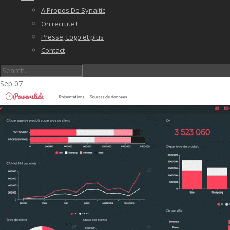
A Propos De Synaltic
On recrute !
Presse, Logo et plus
Contact
Sep
07