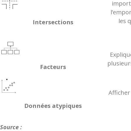
import
l’empor
les 
I
ntersections
Expliqu
plusieur
Facteurs
Afficher
Données atypiques
Source :