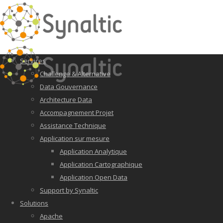
Services
Challenge & Alternative
Data Gouvernance
Architecture Data
Accompagnement Projet
Assistance Technique
Application sur mesure
Application Analytique
Application Cartographique
Application Open Data
Support by Synaltic
Solutions
Apache