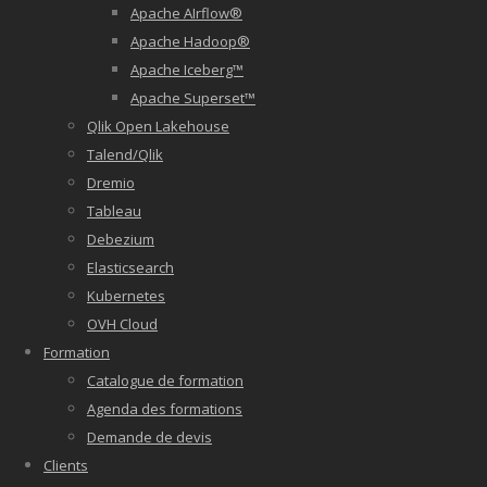
Apache AIrflow®
Apache Hadoop®
Apache Iceberg™
Apache Superset™
Qlik Open Lakehouse
Talend/Qlik
Dremio
Tableau
Debezium
Elasticsearch
Kubernetes
OVH Cloud
Formation
Catalogue de formation
Agenda des formations
Demande de devis
Clients