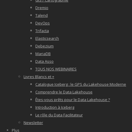
GIS / Cartographie
Dremio
Talend
DevOps
Trifacta
Elasticsearch
Debezium
MariaDB
Data Asso
TOUS NOS WEBINAIRES
Livres Blancs et +
Catalogue Iceberg : le GPS du Lakehouse Moderne
Comprendre le Data Lakehouse
Êtes-vous prêts pour le Data Lakehouse ?
Introduction à Iceberg
Le rôle du Data Facilitateur
Newsletter
Plus