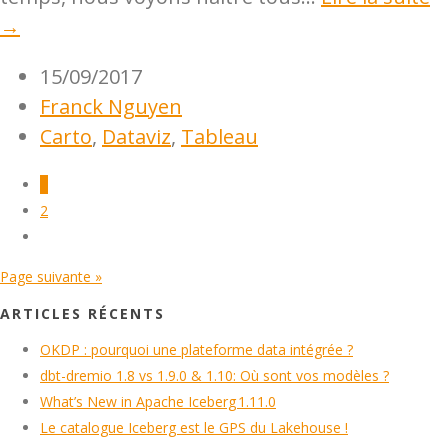
→
15/09/2017
Franck Nguyen
Carto
,
Dataviz
,
Tableau
1
2
Page suivante »
ARTICLES RÉCENTS
OKDP : pourquoi une plateforme data intégrée ?
dbt-dremio 1.8 vs 1.9.0 & 1.10: Où sont vos modèles ?
What’s New in Apache Iceberg 1.11.0
Le catalogue Iceberg est le GPS du Lakehouse !