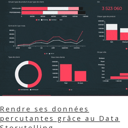
Rendre ses données
percutantes grâce au Data
Storytelling