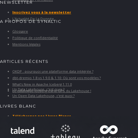
NEWSLETTER
Inscrivez vous à la newsletter
L’Actualité De La Donnée
A PROPOS DE SYNALTIC
Glossaire
Politique de confidentialité
Mentions légales
ARTICLES RÉCENTS
OKDP : pourquoi une plateforme data intégrée ?
dbt-dremio 1.8 vs 1.9.0 & 1.10: Où sont vos modèles ?
What’s New in Apache Iceberg 1.11.0
Un Data Lakehouse, c'est quoi ?
Le catalogue Iceberg est le GPS du Lakehouse !
Un Open Data Lakehouse, c'est quoi ?
LIVRES BLANC
Téléchargez nos Livres Blancs
PARTENAIRES ET SOLUTIONS