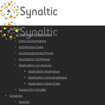
Services
Challenge & Alternative
Data Gouvernance
Architecture Data
Accompagnement Projet
Assistance Technique
Application sur mesure
Application Analytique
Application Cartographique
Application Open Data
Support by Synaltic
Solutions
Apache