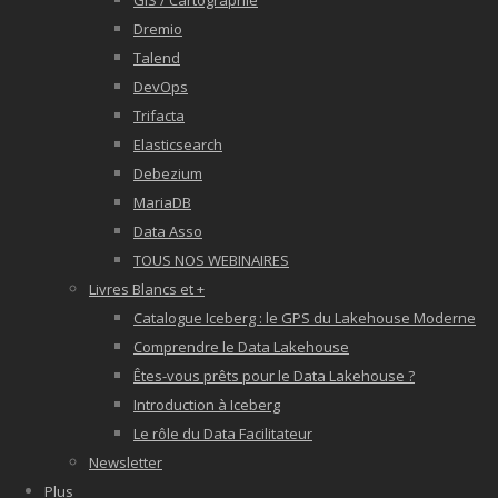
GIS / Cartographie
Dremio
Talend
DevOps
Trifacta
Elasticsearch
Debezium
MariaDB
Data Asso
TOUS NOS WEBINAIRES
Livres Blancs et +
Catalogue Iceberg : le GPS du Lakehouse Moderne
Comprendre le Data Lakehouse
Êtes-vous prêts pour le Data Lakehouse ?
Introduction à Iceberg
Le rôle du Data Facilitateur
Newsletter
Plus