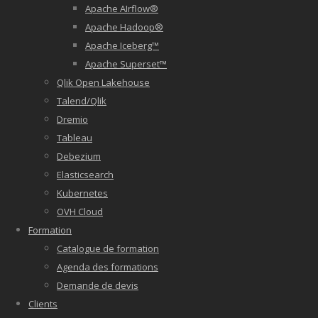
Apache AIrflow®
Apache Hadoop®
Apache Iceberg™
Apache Superset™
Qlik Open Lakehouse
Talend/Qlik
Dremio
Tableau
Debezium
Elasticsearch
Kubernetes
OVH Cloud
Formation
Catalogue de formation
Agenda des formations
Demande de devis
Clients