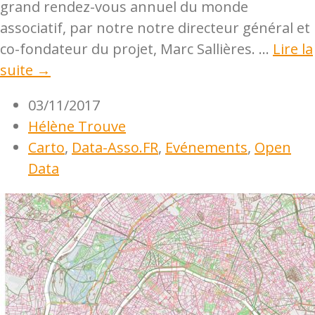
grand rendez-vous annuel du monde
associatif, par notre notre directeur général et
co-fondateur du projet, Marc Sallières. ...
Lire la
suite →
03/11/2017
Hélène Trouve
Carto
,
Data-Asso.FR
,
Evénements
,
Open
Data