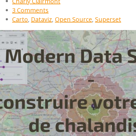
Charly Clairmont
3 Comments
Carto
,
Dataviz
,
Open Source
,
Superset