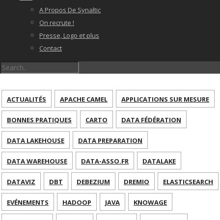
A Propos De Synaltic
On recrute !
Presse, Logo et plus
Contact
ACTUALITÉS
APACHE CAMEL
APPLICATIONS SUR MESURE
BONNES PRATIQUES
CARTO
DATA FÉDÉRATION
DATA LAKEHOUSE
DATA PREPARATION
DATA WAREHOUSE
DATA-ASSO.FR
DATALAKE
DATAVIZ
DBT
DEBEZIUM
DREMIO
ELASTICSEARCH
EVÉNEMENTS
HADOOP
JAVA
KNOWAGE