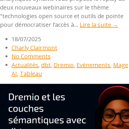
deux nouveaux webinaires sur le thème
"technologies open source et outils de pointe
pour démocratiser l’accès à...
Lire la suite →
18/07/2025
Charly Clairmont
No Comments
Actualités
,
dbt
,
Dremio
,
Evénements
,
Mage
AI
,
Tableau