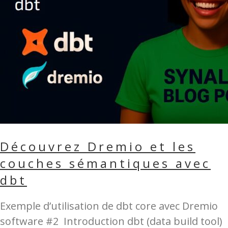
Découvrez Dremio et les
couches sémantiques avec
dbt
Exemple d’utilisation de dbt core avec Dremio
software #2 Introduction dbt (data build tool)