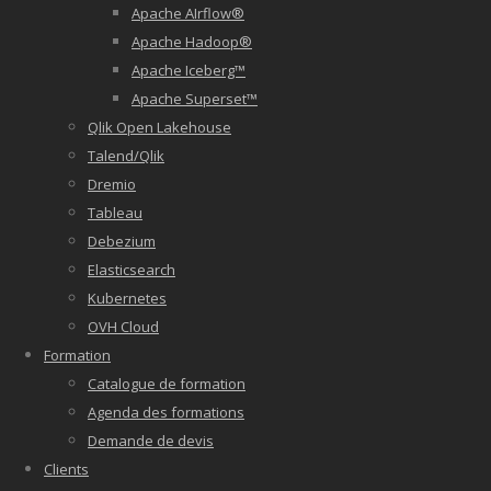
Apache AIrflow®
Apache Hadoop®
Apache Iceberg™
Apache Superset™
Qlik Open Lakehouse
Talend/Qlik
Dremio
Tableau
Debezium
Elasticsearch
Kubernetes
OVH Cloud
Formation
Catalogue de formation
Agenda des formations
Demande de devis
Clients