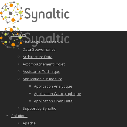
Services
Challenge & Alternative
Data Gouvernance
Architecture Data
Accompagnement Projet
Assistance Technique
Application sur mesure
Application Analytique
Application Cartographique
Application Open Data
Support by Synaltic
Solutions
Apache