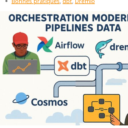
Bonnes pratiques
,
dbt
,
Dremio