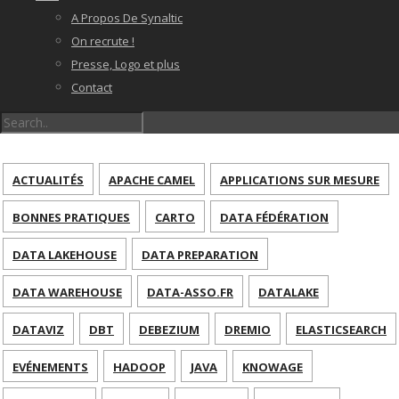
A Propos De Synaltic
On recrute !
Presse, Logo et plus
Contact
ACTUALITÉS
APACHE CAMEL
APPLICATIONS SUR MESURE
BONNES PRATIQUES
CARTO
DATA FÉDÉRATION
DATA LAKEHOUSE
DATA PREPARATION
DATA WAREHOUSE
DATA-ASSO.FR
DATALAKE
DATAVIZ
DBT
DEBEZIUM
DREMIO
ELASTICSEARCH
EVÉNEMENTS
HADOOP
JAVA
KNOWAGE