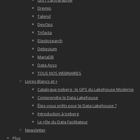
GIS / Cartographie
Dremio
Talend
DevOps
Trifacta
Elasticsearch
Debezium
MariaDB
Data Asso
TOUS NOS WEBINAIRES
Livres Blancs et +
Catalogue Iceberg : le GPS du Lakehouse Moderne
Comprendre le Data Lakehouse
Êtes-vous prêts pour le Data Lakehouse ?
Introduction à Iceberg
Le rôle du Data Facilitateur
Newsletter
Plus