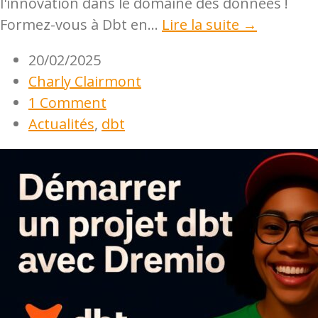
l'innovation dans le domaine des données !
Formez-vous à Dbt en...
Lire la suite →
20/02/2025
Charly Clairmont
1 Comment
Actualités
,
dbt