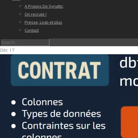
A Propos De Synaltic
On recrute !
Presse, Logo et plus
Contact
Déc
17