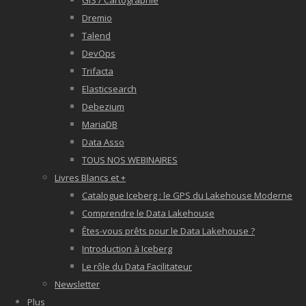
GIS / Cartographie
Dremio
Talend
DevOps
Trifacta
Elasticsearch
Debezium
MariaDB
Data Asso
TOUS NOS WEBINAIRES
Livres Blancs et +
Catalogue Iceberg : le GPS du Lakehouse Moderne
Comprendre le Data Lakehouse
Êtes-vous prêts pour le Data Lakehouse ?
Introduction à Iceberg
Le rôle du Data Facilitateur
Newsletter
Plus