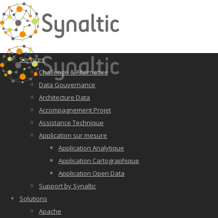
Services
Challenge & Alternative
Data Gouvernance
Architecture Data
Accompagnement Projet
Assistance Technique
Application sur mesure
Application Analytique
Application Cartographique
Application Open Data
Support by Synaltic
Solutions
Apache