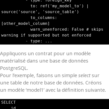
          - type: foreign_key

            to: ref('my_model_to') | 
source('source', 'source_table')

            to_columns: 
[other_model_column]

            warn_unenforced: False # skips 
warning if supported but not enforced

          - type: ...
Appliquons un contrat pour un modèle
matérialisé dans une base de données
PostgreSQL.
Pour l’exemple, faisons un simple
select
sur
une table de notre base de données. Créons
un modèle ‘model1’ avec la définition suivante.
SELECT 

    id
