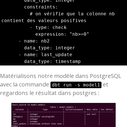
        data_type: integer

        constraints:

          # on vérifie que la colonne nb 
contient des valeurs posifives

          - type: check

            expression: "nb>=0"

      - name: nb2

        data_type: integer

      - name: last_update

        data_type: timestamp
Matérialisons notre modèle dans PostgreSQL
avec la commande
et
dbt run -s model1
regardons le résultat dans postgres :