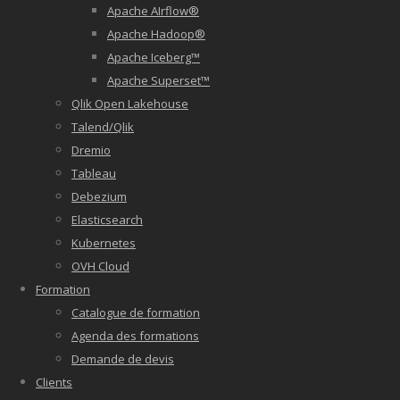
Apache AIrflow®
Apache Hadoop®
Apache Iceberg™
Apache Superset™
Qlik Open Lakehouse
Talend/Qlik
Dremio
Tableau
Debezium
Elasticsearch
Kubernetes
OVH Cloud
Formation
Catalogue de formation
Agenda des formations
Demande de devis
Clients