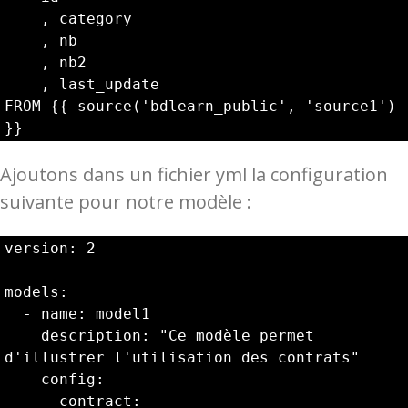
    , category

    , nb

    , nb2

    , last_update

FROM {{ source('bdlearn_public', 'source1') 
}}
Ajoutons dans un fichier yml la configuration
suivante pour notre modèle :
version: 2

models:

  - name: model1

    description: "Ce modèle permet 
d'illustrer l'utilisation des contrats"

    config:

      contract:
