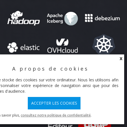
X
A propos de cookies
X
Prochaines Formations
DBT
NOUS CONTACTER
Découverte
à Vincennes :
e stocke des cookies sur votre ordinateur. Nous les utilisons afin
Les mardi 8 et mercredi 9 Septembre
sonnaliser votre expérience de navigation ainsi que pour des
Les mardi 13 et mercredi 14 Octobre
es d'audience.
Les mardi 17 et mercredi 18
Novembre
ACCEPTER LES COOKIES
X
En savoir plus
 savoir plus,
consultez notre politique de confidentialité
.