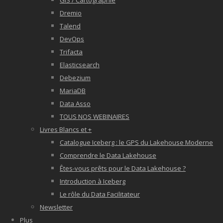
GIS / Cartographie
Dremio
Talend
DevOps
Trifacta
Elasticsearch
Debezium
MariaDB
Data Asso
TOUS NOS WEBINAIRES
Livres Blancs et +
Catalogue Iceberg : le GPS du Lakehouse Moderne
Comprendre le Data Lakehouse
Êtes-vous prêts pour le Data Lakehouse ?
Introduction à Iceberg
Le rôle du Data Facilitateur
Newsletter
Plus