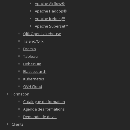
Apache AIrflow®
Apache Hadoop®
Apache Iceberg™
Apache Superset™
Qlik Open Lakehouse
Talend/Qlik
Dremio
Tableau
Debezium
Elasticsearch
Kubernetes
OVH Cloud
Formation
Catalogue de formation
Agenda des formations
Demande de devis
Clients