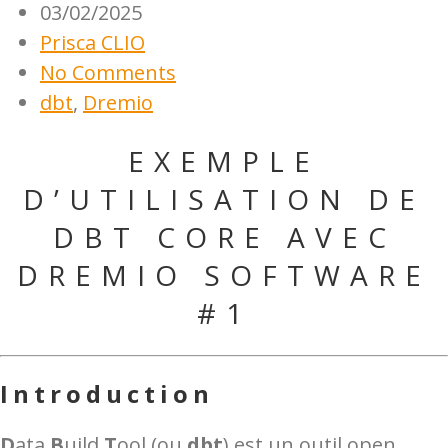
03/02/2025
Prisca CLIO
No Comments
dbt
,
Dremio
EXEMPLE
D’UTILISATION DE
DBT CORE AVEC
DREMIO SOFTWARE
#1
Introduction
D
ata
B
uild
T
ool (ou
dbt
) est un outil open