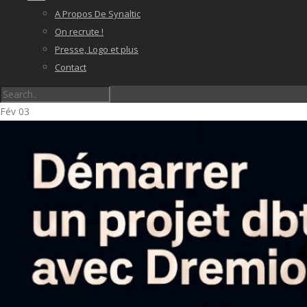
A Propos De Synaltic
On recrute !
Presse, Logo et plus
Contact
Fév
03