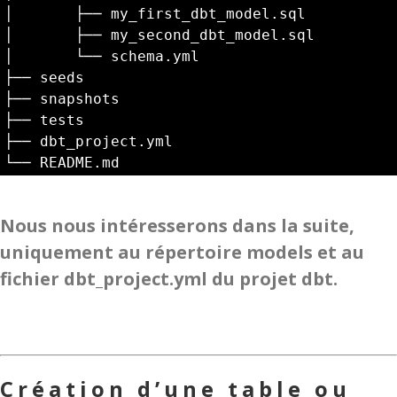
│       ├── my_first_dbt_model.sql

│       ├── my_second_dbt_model.sql

│       └── schema.yml

├── seeds

├── snapshots

├── tests

├── dbt_project.yml

└── README.md
Nous nous intéresserons dans la suite,
uniquement au répertoire models et au
fichier dbt_project.yml du projet dbt.
Création d’une table ou