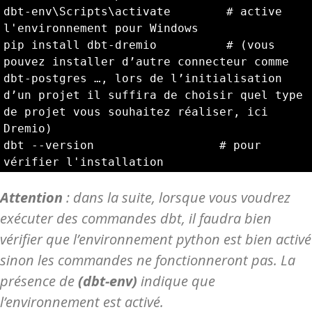
dbt-env\Scripts\activate        # active 
l'environnement pour Windows

pip install dbt-dremio          # (vous 
pouvez installer d’autre connecteur comme 
dbt-postgres …, lors de l’initialisation 
d’un projet il suffira de choisir quel type 
de projet vous souhaitez réaliser, ici 
Dremio)

dbt --version                  # pour 
vérifier l'installation
Attention
: dans la suite, lorsque vous voudrez
exécuter des commandes dbt, il faudra bien
vérifier que l’environnement python est bien activé
sinon les commandes ne fonctionneront pas. La
présence de
(dbt-env)
indique que
l’environnement est activé.