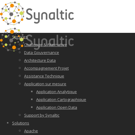
Services
Challenge & Alternative
Data Gouvernance
Architecture Data
Accompagnement Projet
Assistance Technique
Application sur mesure
Application Analytique
Application Cartographique
Application Open Data
Support by Synaltic
Solutions
Apache