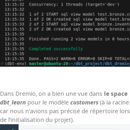
Dans Dremio, on a bien une vue dans
le space
dbt_learn
pour le modèle
customers
(à la racine
car nous n’avions pas précisé de répertoire lors
de l’initialisation du projet).