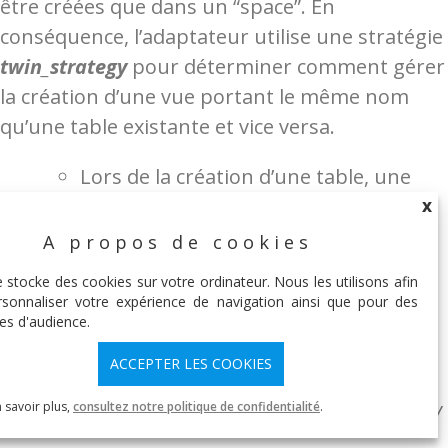
être créées que dans un “space”. En
conséquence, l’adaptateur utilise une stratégie
twin_strategy
pour déterminer comment gérer
la création d’une vue portant le même nom
qu’une table existante et vice versa.
Lors de la création d’une table, une
vue est aussi créée comme le reflet de
X
la table (dans le space.répertoire
A propos de cookies
X
configuré pour le modèle).
e stocke des cookies sur votre ordinateur. Nous les utilisons afin
sonnaliser votre expérience de navigation ainsi que pour des
es d'audience.
ACCEPTER LES COOKIES
La requête envoyée à Dremio en plus de celle
précédemment illustrée pour le modèle inventory
 savoir plus,
consultez notre politique de confidentialité
.