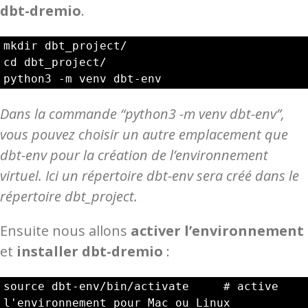
dbt-dremio
.
mkdir dbt_project/

cd dbt_project/

python3 -m venv dbt-env
Dans la commande “
python3 -m venv dbt-env”
,
vous pouvez choisir un autre emplacement que
dbt-env pour la création de l’environnement
virtuel. Ici un répertoire dbt-env sera créé dans le
répertoire dbt_project.
Ensuite nous allons
activer l’environnement
et
installer dbt-dremio
:
source dbt-env/bin/activate     # active 
l'environnement pour Mac ou Linux
