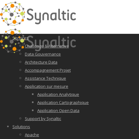
Services
Challenge & Alternative
Data Gouvernance
Architecture Data
Accompagnement Projet
Assistance Technique
Application sur mesure
Application Analytique
Application Cartographique
Application Open Data
Support by Synaltic
Solutions
Apache