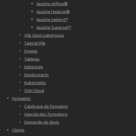
Apache AIrflow®
Apache Hadoop®
Apache Iceberg™
Apache Superset™
Qlik Open Lakehouse
Talend/Qlik
Dremio
Tableau
Debezium
Elasticsearch
Kubernetes
OVH Cloud
Formation
Catalogue de formation
Agenda des formations
Demande de devis
Clients