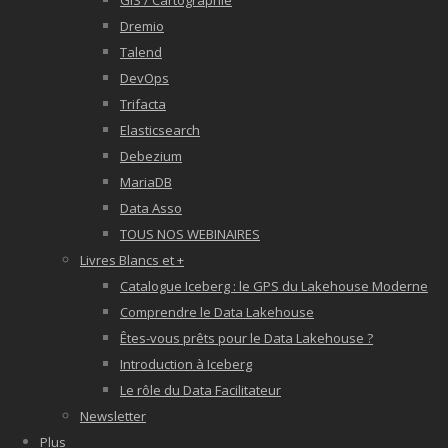
GIS / Cartographie
Dremio
Talend
DevOps
Trifacta
Elasticsearch
Debezium
MariaDB
Data Asso
TOUS NOS WEBINAIRES
Livres Blancs et +
Catalogue Iceberg : le GPS du Lakehouse Moderne
Comprendre le Data Lakehouse
Êtes-vous prêts pour le Data Lakehouse ?
Introduction à Iceberg
Le rôle du Data Facilitateur
Newsletter
Plus