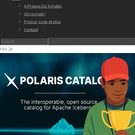
A Propos De Synaltic
On recrute !
Presse, Logo et plus
Contact
Fév
26