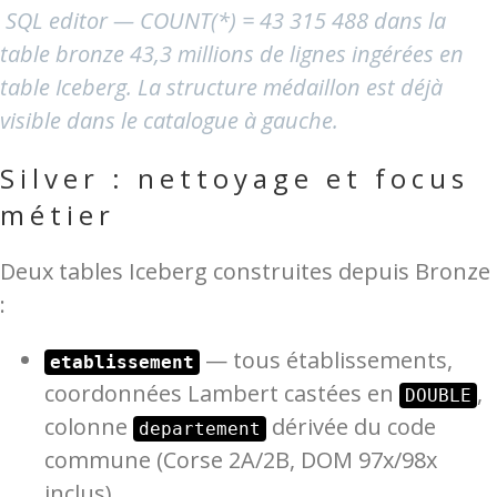
SQL editor — COUNT(*) = 43 315 488 dans la
table bronze 43,3 millions de lignes ingérées en
table Iceberg. La structure médaillon est déjà
visible dans le catalogue à gauche.
Silver : nettoyage et focus
métier
Deux tables Iceberg construites depuis Bronze
:
— tous établissements,
etablissement
coordonnées Lambert castées en
,
DOUBLE
colonne
dérivée du code
departement
commune (Corse 2A/2B, DOM 97x/98x
inclus)