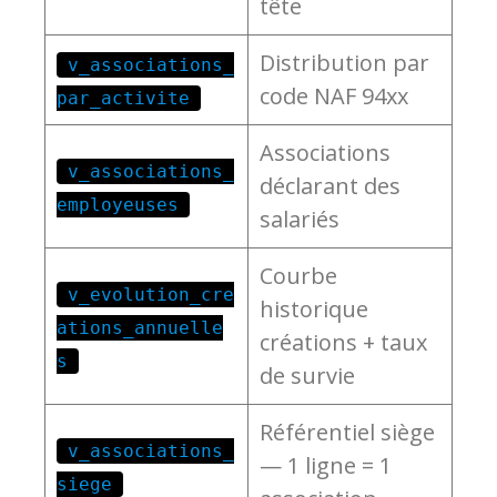
tête
Distribution par
v_associations_
code NAF 94xx
par_activite
Associations
v_associations_
déclarant des
employeuses
salariés
Courbe
v_evolution_cre
historique
ations_annuelle
créations + taux
s
de survie
Référentiel siège
v_associations_
— 1 ligne = 1
siege