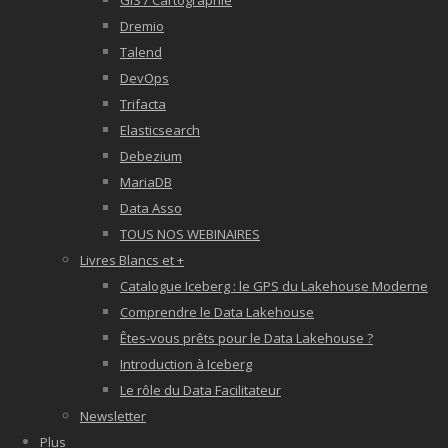
GIS / Cartographie
Dremio
Talend
DevOps
Trifacta
Elasticsearch
Debezium
MariaDB
Data Asso
TOUS NOS WEBINAIRES
Livres Blancs et +
Catalogue Iceberg : le GPS du Lakehouse Moderne
Comprendre le Data Lakehouse
Êtes-vous prêts pour le Data Lakehouse ?
Introduction à Iceberg
Le rôle du Data Facilitateur
Newsletter
Plus