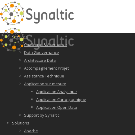
Services
Challenge & Alternative
Data Gouvernance
Architecture Data
Accompagnement Projet
Assistance Technique
Application sur mesure
Application Analytique
Application Cartographique
Application Open Data
Support by Synaltic
Solutions
Apache