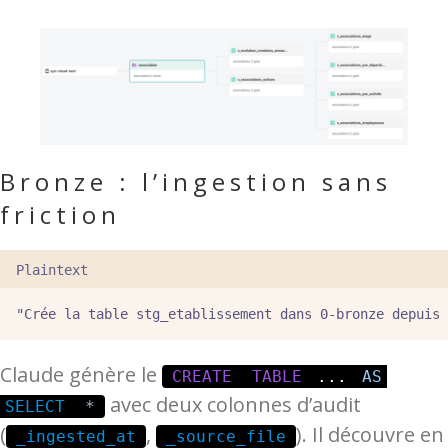
Bronze : l’ingestion sans
friction
Plaintext
"Crée la table stg_etablissement dans 0-bronze depuis 
Claude génère le
CREATE
TABLE
...
AS
avec deux colonnes d’audit
SELECT
*
(
,
). Il découvre en
_ingested_at
_source_file