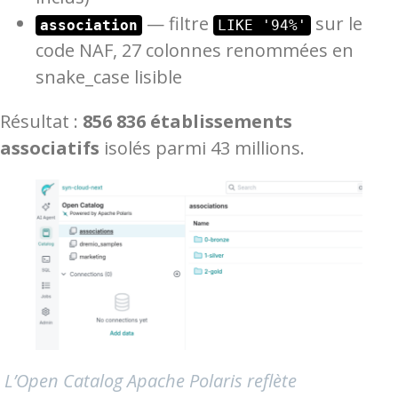
— filtre
sur le
association
LIKE '94%'
code NAF, 27 colonnes renommées en
snake_case lisible
Résultat :
856 836 établissements
associatifs
isolés parmi 43 millions.
L’Open Catalog Apache Polaris reflète