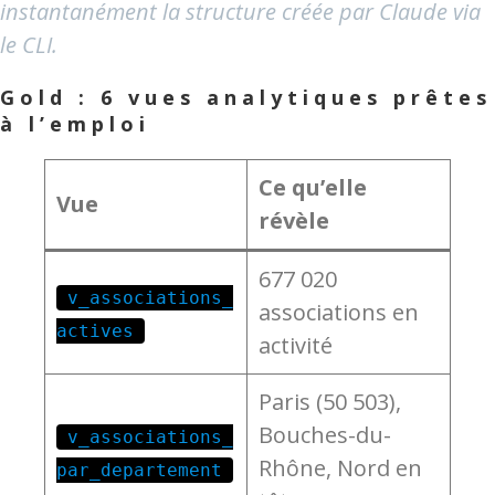
instantanément la structure créée par Claude via
le CLI.
Gold : 6 vues analytiques prêtes
à l’emploi
Ce qu’elle
Vue
révèle
677 020
v_associations_
associations en
actives
activité
Paris (50 503),
Bouches-du-
v_associations_
Rhône, Nord en
par_departement