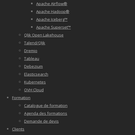
Apache AIrflow®
Apache Hadoop®
Apache Iceberg™
Apache Superset™
Qlik Open Lakehouse
Talend/Qlik
Dremio
Tableau
Debezium
Elasticsearch
Kubernetes
OVH Cloud
Formation
Catalogue de formation
Agenda des formations
Demande de devis
Clients