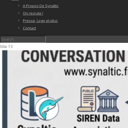
A Propos De Synaltic
On recrute !
Presse, Logo et plus
Contact
Mai
13