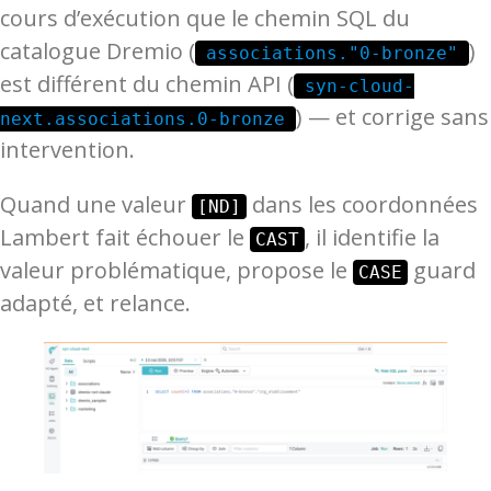
cours d’exécution que le chemin SQL du
catalogue Dremio (
)
associations."0-bronze"
est différent du chemin API (
syn-cloud-
) — et corrige sans
next.associations.0-bronze
intervention.
Quand une valeur
dans les coordonnées
[ND]
Lambert fait échouer le
, il identifie la
CAST
valeur problématique, propose le
guard
CASE
adapté, et relance.