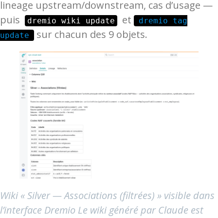
lineage upstream/downstream, cas d’usage —
puis
et
dremio wiki update
dremio tag
sur chacun des 9 objets.
update
Wiki « Silver — Associations (filtrées) » visible dans
l’interface Dremio Le wiki généré par Claude est