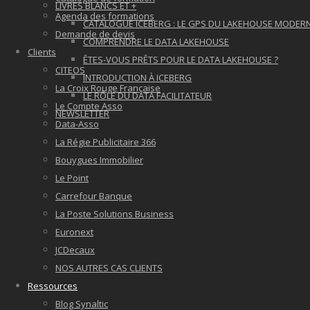
LIVRES BLANCS ET +
Agenda des formations
CATALOGUE ICEBERG : LE GPS DU LAKEHOUSE MODER
Demande de devis
COMPRENDRE LE DATA LAKEHOUSE
Clients
ÊTES-VOUS PRÊTS POUR LE DATA LAKEHOUSE ?
CITEOS
INTRODUCTION À ICEBERG
La Croix Rouge Française
LE RÔLE DU DATA FACILITATEUR
Le Compte Asso
NEWSLETTER
Data-Asso
La Régie Publicitaire 366
Bouygues Immobilier
Le Point
Carrefour Banque
La Poste Solutions Business
Euronext
JCDecaux
NOS AUTRES CAS CLIENTS
Ressources
Blog Synaltic