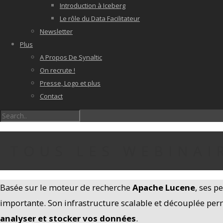
Introduction à Iceberg
Le rôle du Data Facilitateur
Newsletter
Plus
A Propos De Synaltic
On recrute !
Presse, Logo et plus
Contact
TOUS LES WEBINAI
Basée sur le moteur de recherche
Apache Lucene
, ses p
importante. Son infrastructure scalable et découplée pe
analyser et stocker vos données
.