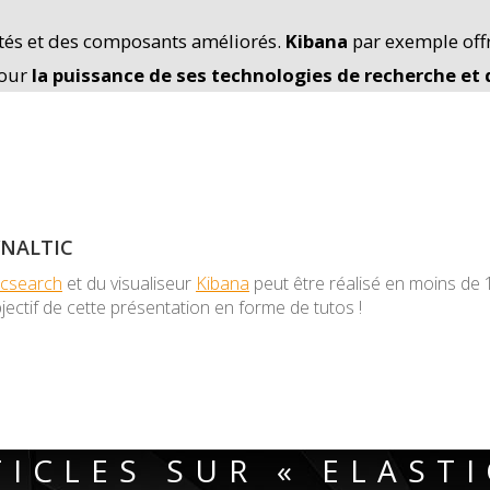
lités et des composants améliorés.
Kibana
par exemple offr
pour
la puissance de ses technologies de recherche et
YNALTIC
icsearch
et du visualiseur
Kibana
peut être réalisé en moins de
bjectif de cette présentation en forme de tutos !
ICLES SUR « ELAST