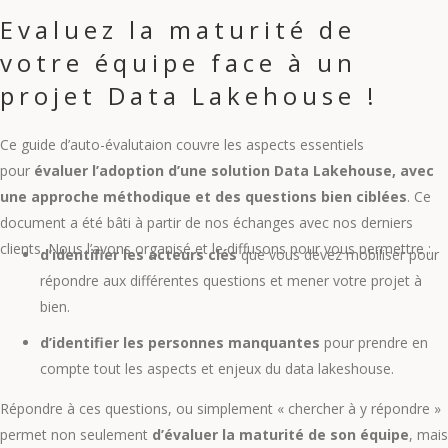
Evaluez la maturité de
votre équipe face à un
projet Data Lakehouse !
Ce guide d’auto-évalutaion couvre les aspects essentiels
pour
évaluer l’adoption d’une solution Data Lakehouse, avec
une approche méthodique et des questions bien ciblées
. Ce
document a été bâti à partir de nos échanges avec nos derniers
clients. Nous l’avons organisé et le diffusons pour vous permettre :
d’identifier les acteurs clés
que vous devez mobiliser pour
répondre aux différentes questions et mener votre projet à
bien.
d’identifier les personnes manquantes
pour prendre en
compte tout les aspects et enjeux du data lakeshouse.
Répondre à ces questions, ou simplement « chercher à y répondre »
permet non seulement
d’évaluer la maturité de son équipe
, mais