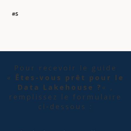
#5
Pour recevoir le guide
«
Êtes-vous prêt pour le
Data Lakehouse ?
« ,
remplissez le formulaire
ci-dessous :