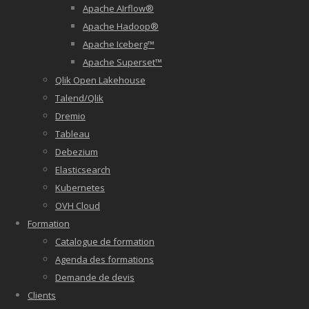
Apache AIrflow®
Apache Hadoop®
Apache Iceberg™
Apache Superset™
Qlik Open Lakehouse
Talend/Qlik
Dremio
Tableau
Debezium
Elasticsearch
Kubernetes
OVH Cloud
Formation
Catalogue de formation
Agenda des formations
Demande de devis
Clients