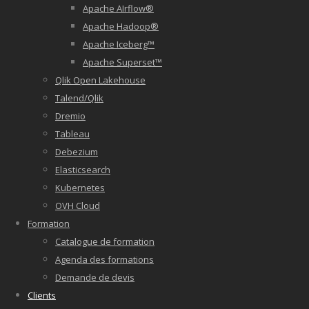
Apache AIrflow®
Apache Hadoop®
Apache Iceberg™
Apache Superset™
Qlik Open Lakehouse
Talend/Qlik
Dremio
Tableau
Debezium
Elasticsearch
Kubernetes
OVH Cloud
Formation
Catalogue de formation
Agenda des formations
Demande de devis
Clients