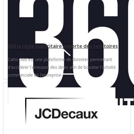
366 la régie publicitaire experte des territoires
Carto 366 est une plateforme de données permettant
d'accélérer l'emission des devis afin de booster l'activité
commerciale de l'entreprise.