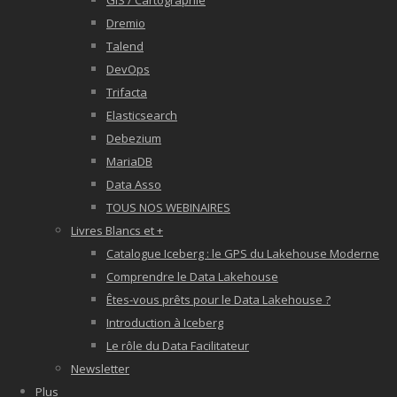
GIS / Cartographie
Dremio
Talend
DevOps
Trifacta
Elasticsearch
Debezium
MariaDB
Data Asso
TOUS NOS WEBINAIRES
Livres Blancs et +
Catalogue Iceberg : le GPS du Lakehouse Moderne
Comprendre le Data Lakehouse
Êtes-vous prêts pour le Data Lakehouse ?
Introduction à Iceberg
Le rôle du Data Facilitateur
Newsletter
Plus