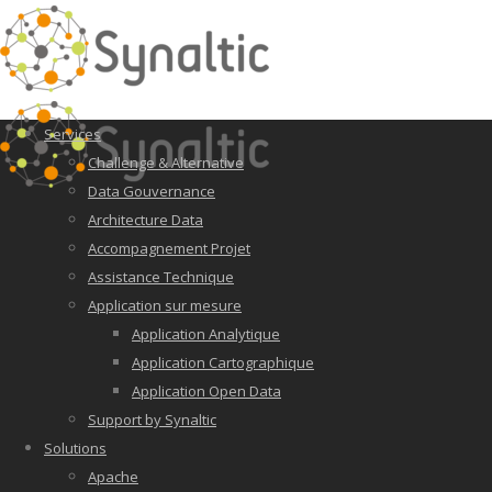
Services
Challenge & Alternative
Data Gouvernance
Architecture Data
Accompagnement Projet
Assistance Technique
Application sur mesure
Application Analytique
Application Cartographique
Application Open Data
Support by Synaltic
Solutions
Apache