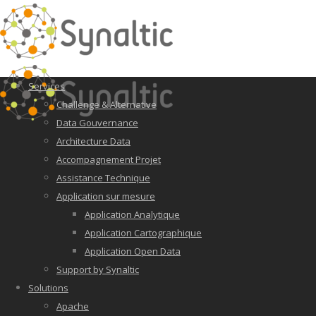
Services
Challenge & Alternative
Data Gouvernance
Architecture Data
Accompagnement Projet
Assistance Technique
Application sur mesure
Application Analytique
Application Cartographique
Application Open Data
Support by Synaltic
Solutions
Apache