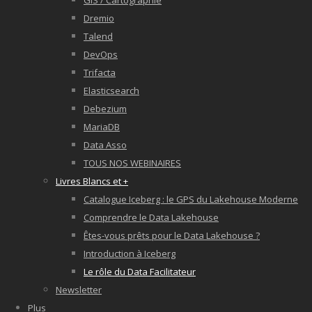
GIS / Cartographie
Dremio
Talend
DevOps
Trifacta
Elasticsearch
Debezium
MariaDB
Data Asso
TOUS NOS WEBINAIRES
Livres Blancs et +
Catalogue Iceberg : le GPS du Lakehouse Moderne
Comprendre le Data Lakehouse
Êtes-vous prêts pour le Data Lakehouse ?
Introduction à Iceberg
Le rôle du Data Facilitateur
Newsletter
Plus