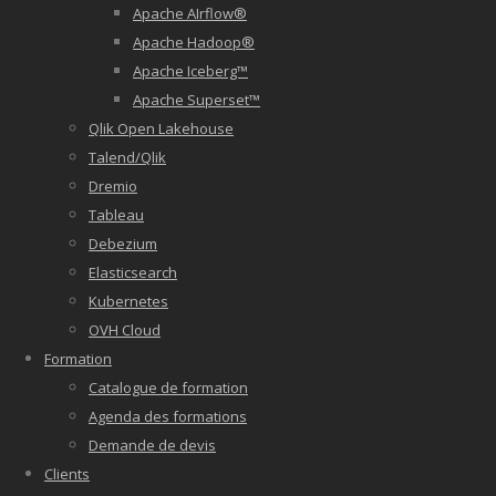
Apache AIrflow®
Apache Hadoop®
Apache Iceberg™
Apache Superset™
Qlik Open Lakehouse
Talend/Qlik
Dremio
Tableau
Debezium
Elasticsearch
Kubernetes
OVH Cloud
Formation
Catalogue de formation
Agenda des formations
Demande de devis
Clients