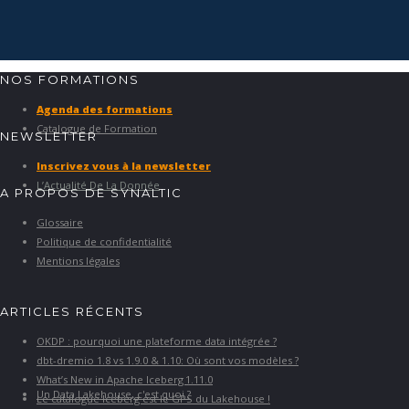
NOS FORMATIONS
Agenda des formations
Catalogue de Formation
NEWSLETTER
Inscrivez vous à la newsletter
L’Actualité De La Donnée
A PROPOS DE SYNALTIC
Glossaire
Politique de confidentialité
Mentions légales
ARTICLES RÉCENTS
OKDP : pourquoi une plateforme data intégrée ?
dbt-dremio 1.8 vs 1.9.0 & 1.10: Où sont vos modèles ?
What’s New in Apache Iceberg 1.11.0
Un Data Lakehouse, c'est quoi ?
Le catalogue Iceberg est le GPS du Lakehouse !