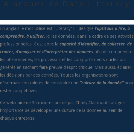
A propos de Data Litteracy
En anglais le mot utilisé est “Literacy” ! Il désigne
l’aptitude à lire, à
comprendre, à utiliser
, ici les données, dans le cadre de ses activités
professionnelles. C’est donc la
capacité d’identifier, de collecter, de
traiter, d’analyser et d’interpréter des données
afin de comprendre
les phénomènes, les processus et les comportements qui les ont
générés en sachant faire preuve d’esprit critique. Mais aussi, éclairer
les décisions par des données. Toutes les organisations sont
désormais contraintes de construire une
“culture de la donnée”
pour
rester compétitives.
Ce webinaire de 35 minutes animé par Charly Clairmont souligne
l’importance de développer une culture de la donnée au sein de
chaque entreprise.