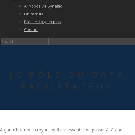
A Propos De Synaltic
On recrute !
Presse, Logo et plus
Contact
LE RÔLE DU DATA
FACILITATEUR
Aujourd’hui, nous croyons qu’il est essentiel de passer à l’étape