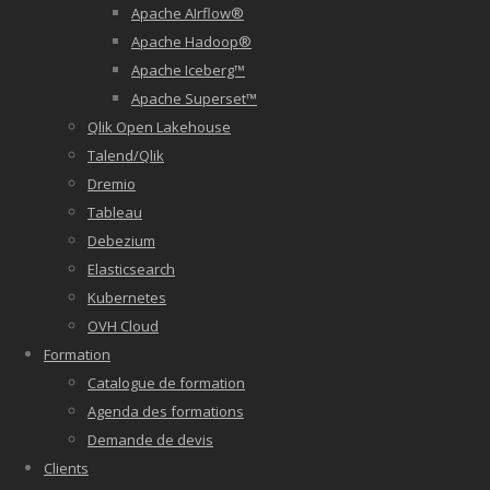
Apache AIrflow®
Apache Hadoop®
Apache Iceberg™
Apache Superset™
Qlik Open Lakehouse
Talend/Qlik
Dremio
Tableau
Debezium
Elasticsearch
Kubernetes
OVH Cloud
Formation
Catalogue de formation
Agenda des formations
Demande de devis
Clients