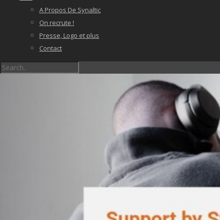
A Propos De Synaltic
On recrute !
Presse, Logo et plus
Contact