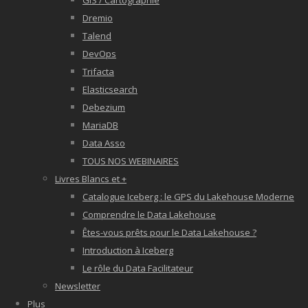
GIS / Cartographie
Dremio
Talend
DevOps
Trifacta
Elasticsearch
Debezium
MariaDB
Data Asso
TOUS NOS WEBINAIRES
Livres Blancs et +
Catalogue Iceberg : le GPS du Lakehouse Moderne
Comprendre le Data Lakehouse
Êtes-vous prêts pour le Data Lakehouse ?
Introduction à Iceberg
Le rôle du Data Facilitateur
Newsletter
Plus