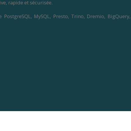
ve, rapide et sécurisée.
ostgreSQL, MySQL, Presto, Trino, Dremio, BigQuery, Sn