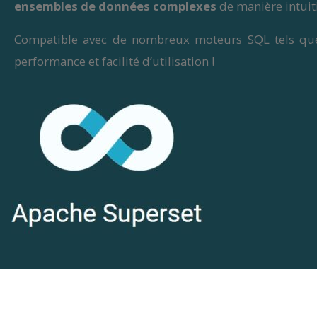
ensembles de données complexes
de manière intuiti
Compatible avec de nombreux moteurs SQL tels que P
performance et facilité d’utilisation !