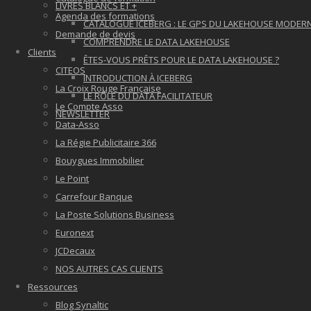
LIVRES BLANCS ET +
Agenda des formations
CATALOGUE ICEBERG : LE GPS DU LAKEHOUSE MODER
Demande de devis
COMPRENDRE LE DATA LAKEHOUSE
Clients
ÊTES-VOUS PRÊTS POUR LE DATA LAKEHOUSE ?
CITEOS
INTRODUCTION À ICEBERG
La Croix Rouge Française
LE RÔLE DU DATA FACILITATEUR
Le Compte Asso
NEWSLETTER
Data-Asso
La Régie Publicitaire 366
Bouygues Immobilier
Le Point
Carrefour Banque
La Poste Solutions Business
Euronext
JCDecaux
NOS AUTRES CAS CLIENTS
Ressources
Blog Synaltic