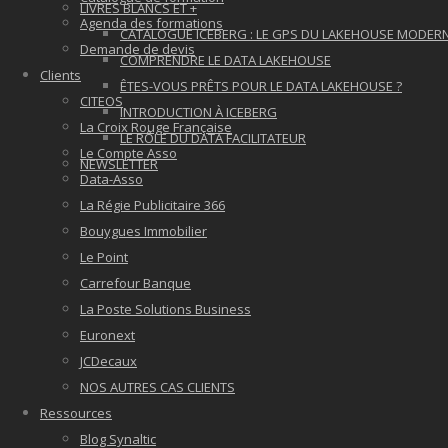
LIVRES BLANCS ET +
Agenda des formations
CATALOGUE ICEBERG : LE GPS DU LAKEHOUSE MODER
Demande de devis
COMPRENDRE LE DATA LAKEHOUSE
Clients
ÊTES-VOUS PRÊTS POUR LE DATA LAKEHOUSE ?
CITEOS
INTRODUCTION À ICEBERG
La Croix Rouge Française
LE RÔLE DU DATA FACILITATEUR
Le Compte Asso
NEWSLETTER
Data-Asso
La Régie Publicitaire 366
Bouygues Immobilier
Le Point
Carrefour Banque
La Poste Solutions Business
Euronext
JCDecaux
NOS AUTRES CAS CLIENTS
Ressources
Blog Synaltic