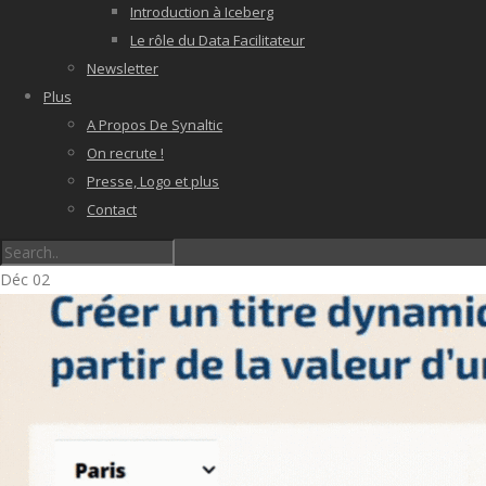
Introduction à Iceberg
Le rôle du Data Facilitateur
Newsletter
Plus
A Propos De Synaltic
On recrute !
Presse, Logo et plus
Contact
Déc
02