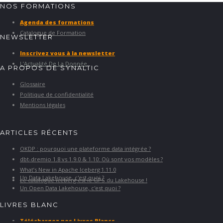
NOS FORMATIONS
Agenda des formations
Catalogue de Formation
NEWSLETTER
Inscrivez vous à la newsletter
L’Actualité De La Donnée
A PROPOS DE SYNALTIC
Glossaire
Politique de confidentialité
Mentions légales
ARTICLES RÉCENTS
OKDP : pourquoi une plateforme data intégrée ?
dbt-dremio 1.8 vs 1.9.0 & 1.10: Où sont vos modèles ?
What’s New in Apache Iceberg 1.11.0
Un Data Lakehouse, c'est quoi ?
Le catalogue Iceberg est le GPS du Lakehouse !
Un Open Data Lakehouse, c'est quoi ?
LIVRES BLANC
Téléchargez nos Livres Blancs