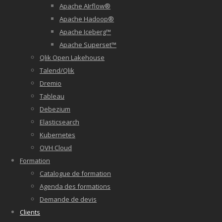
Apache AIrflow®
Apache Hadoop®
Apache Iceberg™
Apache Superset™
Qlik Open Lakehouse
Talend/Qlik
Dremio
Tableau
Debezium
Elasticsearch
Kubernetes
OVH Cloud
Formation
Catalogue de formation
Agenda des formations
Demande de devis
Clients