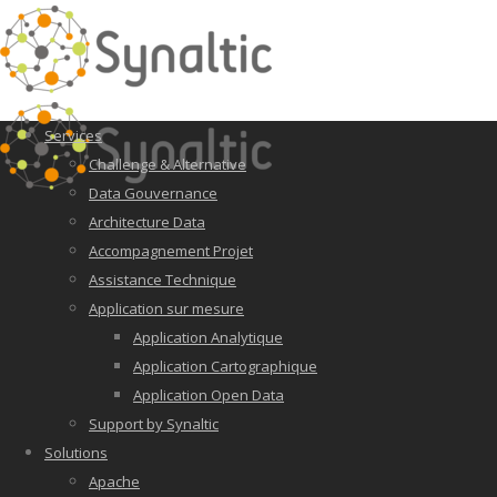
Services
Challenge & Alternative
Data Gouvernance
Architecture Data
Accompagnement Projet
Assistance Technique
Application sur mesure
Application Analytique
Application Cartographique
Application Open Data
Support by Synaltic
Solutions
Apache