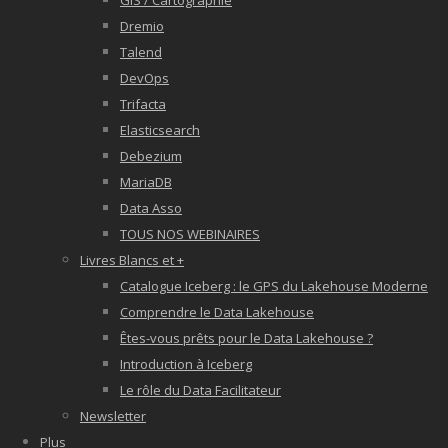
GIS / Cartographie
Dremio
Talend
DevOps
Trifacta
Elasticsearch
Debezium
MariaDB
Data Asso
TOUS NOS WEBINAIRES
Livres Blancs et +
Catalogue Iceberg : le GPS du Lakehouse Moderne
Comprendre le Data Lakehouse
Êtes-vous prêts pour le Data Lakehouse ?
Introduction à Iceberg
Le rôle du Data Facilitateur
Newsletter
Plus