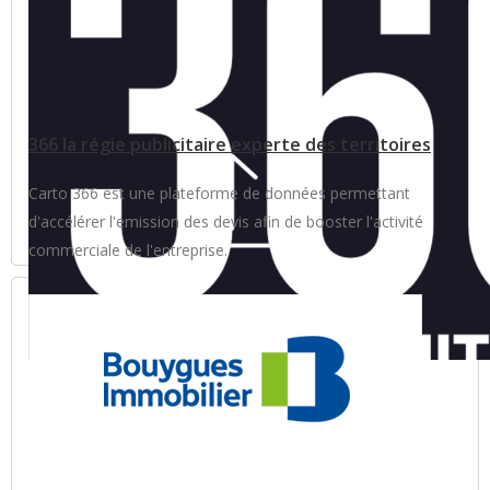
366 la régie publicitaire experte des territoires
Carto 366 est une plateforme de données permettant
d'accélérer l'emission des devis afin de booster l'activité
commerciale de l'entreprise.