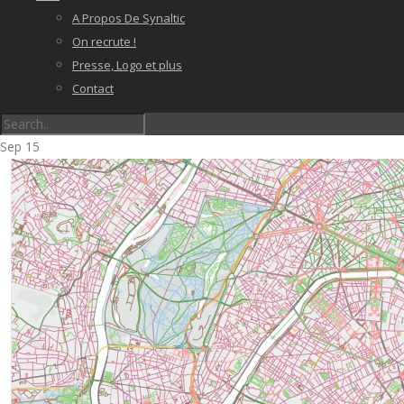
A Propos De Synaltic
On recrute !
Presse, Logo et plus
Contact
Sep
15