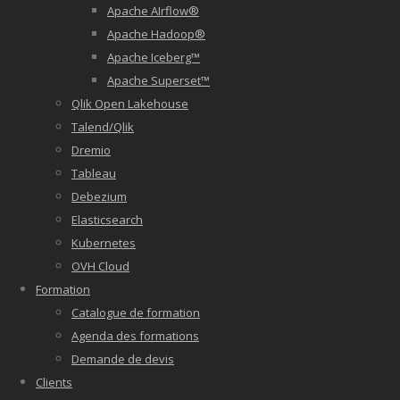
Apache AIrflow®
Apache Hadoop®
Apache Iceberg™
Apache Superset™
Qlik Open Lakehouse
Talend/Qlik
Dremio
Tableau
Debezium
Elasticsearch
Kubernetes
OVH Cloud
Formation
Catalogue de formation
Agenda des formations
Demande de devis
Clients