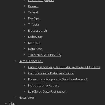
GIS / Cartographie
Dremio
Talend
DevOps
Trifacta
Elasticsearch
Debezium
MariaDB
Data Asso
TOUS NOS WEBINAIRES
Livres Blancs et +
Catalogue Iceberg : le GPS du Lakehouse Moderne
Comprendre le Data Lakehouse
Êtes-vous prêts pour le Data Lakehouse ?
Introduction à Iceberg
Le rôle du Data Facilitateur
Newsletter
Plus