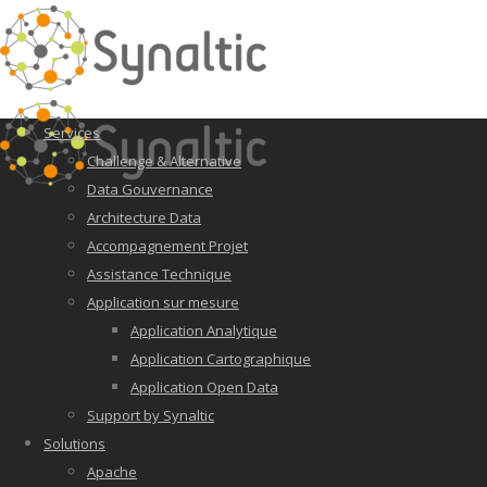
Services
Challenge & Alternative
Data Gouvernance
Architecture Data
Accompagnement Projet
Assistance Technique
Application sur mesure
Application Analytique
Application Cartographique
Application Open Data
Support by Synaltic
Solutions
Apache