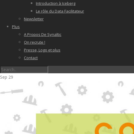
Introduction à Iceberg
Le rôle du Data Facilitateur
Newsletter
Plus
A Propos De Synaltic
On recrute !
Presse, Logo et plus
Contact
Sep
29