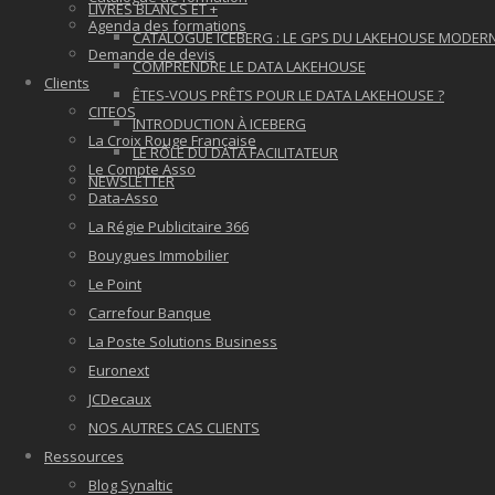
LIVRES BLANCS ET +
Agenda des formations
CATALOGUE ICEBERG : LE GPS DU LAKEHOUSE MODER
Demande de devis
COMPRENDRE LE DATA LAKEHOUSE
Clients
ÊTES-VOUS PRÊTS POUR LE DATA LAKEHOUSE ?
CITEOS
INTRODUCTION À ICEBERG
La Croix Rouge Française
LE RÔLE DU DATA FACILITATEUR
Le Compte Asso
NEWSLETTER
Data-Asso
La Régie Publicitaire 366
Bouygues Immobilier
Le Point
Carrefour Banque
La Poste Solutions Business
Euronext
JCDecaux
NOS AUTRES CAS CLIENTS
Ressources
Blog Synaltic