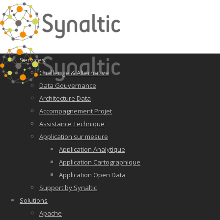
Services
Challenge & Alternative
Data Gouvernance
Architecture Data
Accompagnement Projet
Assistance Technique
Application sur mesure
Application Analytique
Application Cartographique
Application Open Data
Support by Synaltic
Solutions
Apache