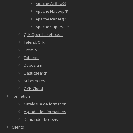
Apache AIrflow®
Apache Hadoop®
Apache Iceberg™
Apache Superset™
Qlik Open Lakehouse
Talend/Qlik
Dremio
Tableau
Debezium
Elasticsearch
Kubernetes
OVH Cloud
Formation
Catalogue de formation
Agenda des formations
Demande de devis
Clients