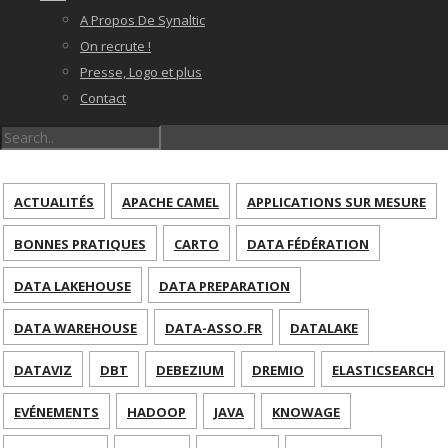
A Propos De Synaltic
On recrute !
Presse, Logo et plus
Contact
ACTUALITÉS
APACHE CAMEL
APPLICATIONS SUR MESURE
BONNES PRATIQUES
CARTO
DATA FÉDÉRATION
DATA LAKEHOUSE
DATA PREPARATION
DATA WAREHOUSE
DATA-ASSO.FR
DATALAKE
DATAVIZ
DBT
DEBEZIUM
DREMIO
ELASTICSEARCH
EVÉNEMENTS
HADOOP
JAVA
KNOWAGE