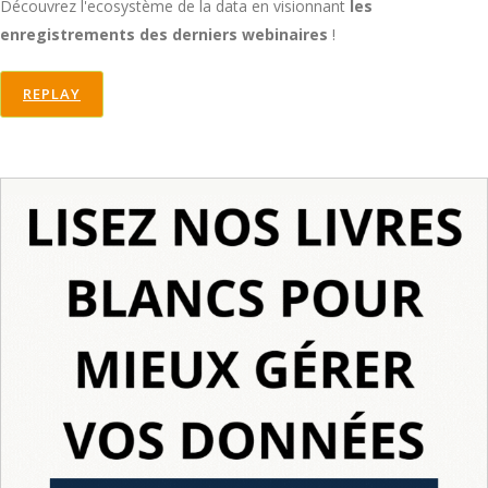
Découvrez l'ecosystème de la data en visionnant
les
enregistrements des derniers webinaires
!
REPLAY