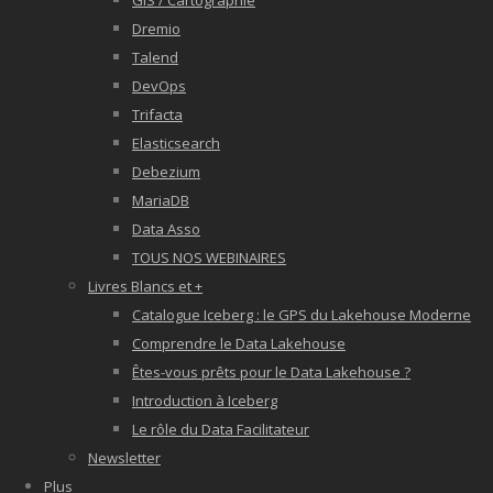
GIS / Cartographie
Dremio
Talend
DevOps
Trifacta
Elasticsearch
Debezium
MariaDB
Data Asso
TOUS NOS WEBINAIRES
Livres Blancs et +
Catalogue Iceberg : le GPS du Lakehouse Moderne
Comprendre le Data Lakehouse
Êtes-vous prêts pour le Data Lakehouse ?
Introduction à Iceberg
Le rôle du Data Facilitateur
Newsletter
Plus