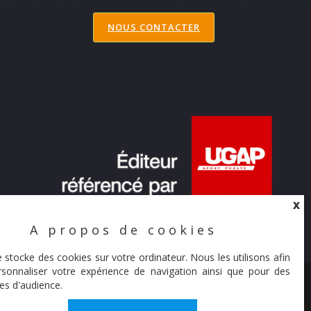
NOUS CONTACTER
X
A propos de cookies
X
e stocke des cookies sur votre ordinateur. Nous les utilisons afin
sonnaliser votre expérience de navigation ainsi que pour des
© Synaltic 2026
es d'audience.