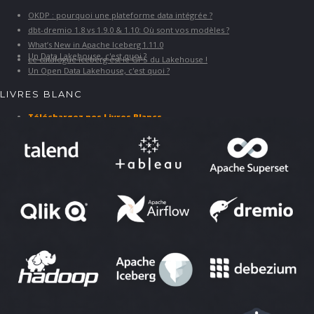
OKDP : pourquoi une plateforme data intégrée ?
dbt-dremio 1.8 vs 1.9.0 & 1.10: Où sont vos modèles ?
What’s New in Apache Iceberg 1.11.0
Un Data Lakehouse, c'est quoi ?
Le catalogue Iceberg est le GPS du Lakehouse !
Un Open Data Lakehouse, c'est quoi ?
LIVRES BLANC
Téléchargez nos Livres Blancs
PARTENAIRES ET SOLUTIONS