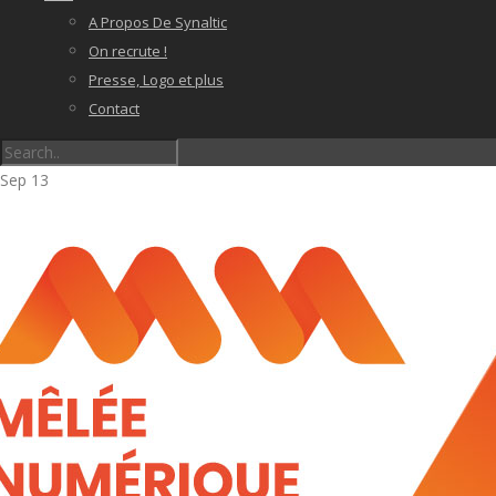
A Propos De Synaltic
On recrute !
Presse, Logo et plus
Contact
Sep
13