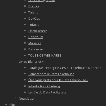
GIS / Cartographie
Dremio
Talend
DevOps
Trifacta
Elasticsearch
Debezium
MariaDB
Data Asso
TOUS NOS WEBINAIRES
Livres Blancs et +
Catalogue Iceberg : le GPS du Lakehouse Moderne
Comprendre le Data Lakehouse
Êtes-vous prêts pour le Data Lakehouse ?
Introduction à Iceberg
Le rôle du Data Facilitateur
Newsletter
Plus