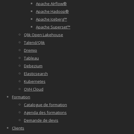
Apache AIrflow®
Apache Hadoop®
Apache Iceberg™
Apache Superset™
Qlik Open Lakehouse
Talend/Qlik
Dremio
Tableau
Debezium
Elasticsearch
Kubernetes
OVH Cloud
Formation
Catalogue de formation
Agenda des formations
Demande de devis
Clients