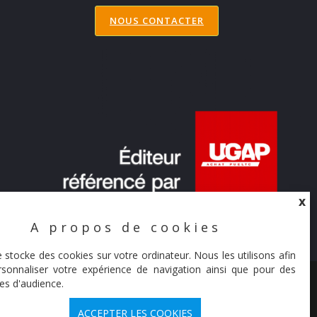
NOUS CONTACTER
X
A propos de cookies
X
e stocke des cookies sur votre ordinateur. Nous les utilisons afin
sonnaliser votre expérience de navigation ainsi que pour des
© Synaltic 2026
es d'audience.
ACCEPTER LES COOKIES