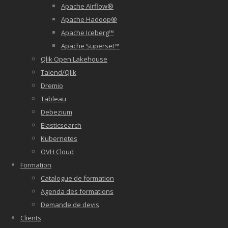
Apache AIrflow®
Apache Hadoop®
Apache Iceberg™
Apache Superset™
Qlik Open Lakehouse
Talend/Qlik
Dremio
Tableau
Debezium
Elasticsearch
Kubernetes
OVH Cloud
Formation
Catalogue de formation
Agenda des formations
Demande de devis
Clients