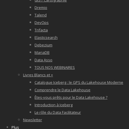
GIS / Cartographie
Dremio
Talend
DevOps
Trifacta
Elasticsearch
Debezium
MariaDB
Data Asso
TOUS NOS WEBINAIRES
Livres Blancs et +
Catalogue Iceberg : le GPS du Lakehouse Moderne
Comprendre le Data Lakehouse
Êtes-vous prêts pour le Data Lakehouse ?
Introduction à Iceberg
Le rôle du Data Facilitateur
Newsletter
Plus