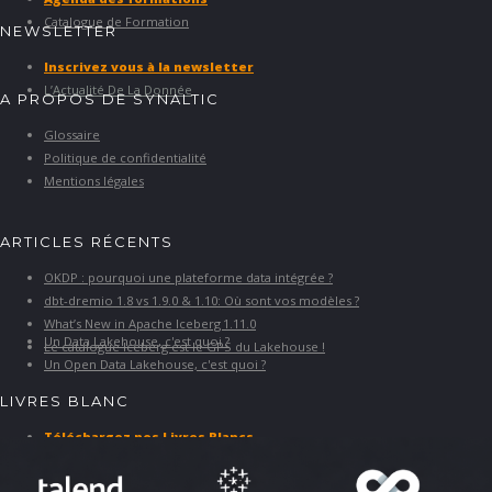
Catalogue de Formation
NEWSLETTER
Inscrivez vous à la newsletter
L’Actualité De La Donnée
A PROPOS DE SYNALTIC
Glossaire
Politique de confidentialité
Mentions légales
ARTICLES RÉCENTS
OKDP : pourquoi une plateforme data intégrée ?
dbt-dremio 1.8 vs 1.9.0 & 1.10: Où sont vos modèles ?
What’s New in Apache Iceberg 1.11.0
Un Data Lakehouse, c'est quoi ?
Le catalogue Iceberg est le GPS du Lakehouse !
Un Open Data Lakehouse, c'est quoi ?
LIVRES BLANC
Téléchargez nos Livres Blancs
PARTENAIRES ET SOLUTIONS