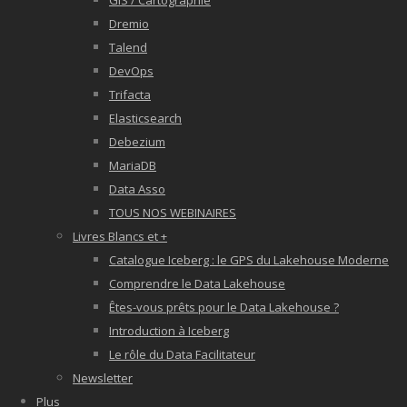
GIS / Cartographie
Dremio
Talend
DevOps
Trifacta
Elasticsearch
Debezium
MariaDB
Data Asso
TOUS NOS WEBINAIRES
Livres Blancs et +
Catalogue Iceberg : le GPS du Lakehouse Moderne
Comprendre le Data Lakehouse
Êtes-vous prêts pour le Data Lakehouse ?
Introduction à Iceberg
Le rôle du Data Facilitateur
Newsletter
Plus