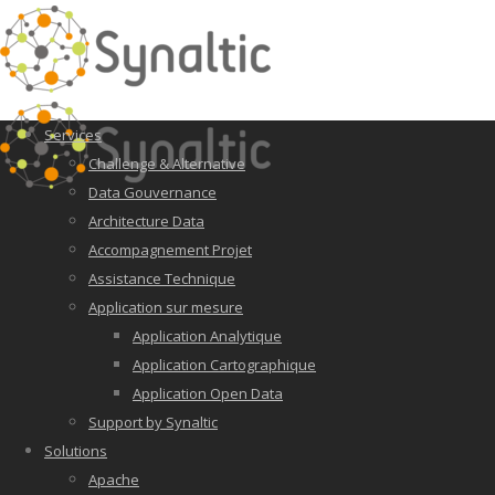
Services
Challenge & Alternative
Data Gouvernance
Architecture Data
Accompagnement Projet
Assistance Technique
Application sur mesure
Application Analytique
Application Cartographique
Application Open Data
Support by Synaltic
Solutions
Apache