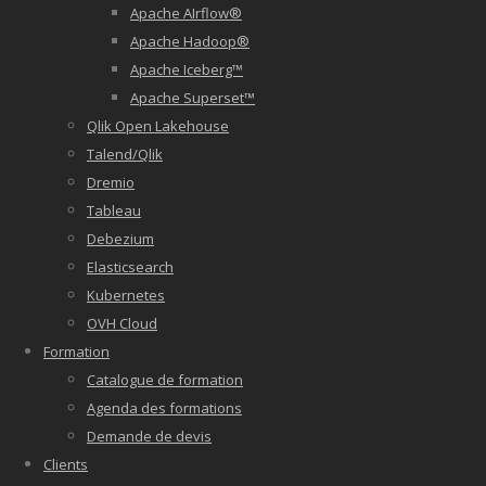
Apache AIrflow®
Apache Hadoop®
Apache Iceberg™
Apache Superset™
Qlik Open Lakehouse
Talend/Qlik
Dremio
Tableau
Debezium
Elasticsearch
Kubernetes
OVH Cloud
Formation
Catalogue de formation
Agenda des formations
Demande de devis
Clients