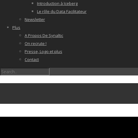
Introduction à Iceberg
Le rôle du Data Facilitateur
Newsletter
Plus
A Propos De Synaltic
On recrute !
Presse, Logo et plus
Contact
FESTIVAL
Enregistrement du 25 Février 202