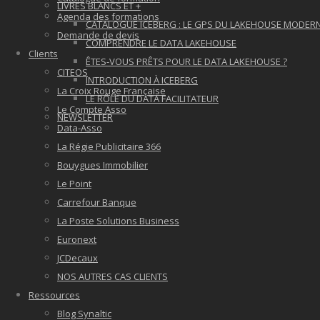
LIVRES BLANCS ET +
Agenda des formations
CATALOGUE ICEBERG : LE GPS DU LAKEHOUSE MODER
Demande de devis
COMPRENDRE LE DATA LAKEHOUSE
Clients
ÊTES-VOUS PRÊTS POUR LE DATA LAKEHOUSE ?
CITEOS
INTRODUCTION À ICEBERG
La Croix Rouge Française
LE RÔLE DU DATA FACILITATEUR
Le Compte Asso
NEWSLETTER
Data-Asso
La Régie Publicitaire 366
Bouygues Immobilier
Le Point
Carrefour Banque
La Poste Solutions Business
Euronext
JCDecaux
NOS AUTRES CAS CLIENTS
Ressources
Blog Synaltic