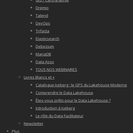
GIS / Cartographie
Dremio
Talend
DevOps
Trifacta
Elasticsearch
Debezium
MariaDB
Data Asso
TOUS NOS WEBINAIRES
Livres Blancs et +
Catalogue Iceberg : le GPS du Lakehouse Moderne
Comprendre le Data Lakehouse
Êtes-vous prêts pour le Data Lakehouse ?
Introduction à Iceberg
Le rôle du Data Facilitateur
Newsletter
Plus