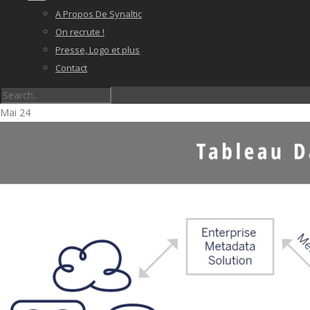
A Propos De Synaltic
On recrute !
Presse, Logo et plus
Contact
Mai
24