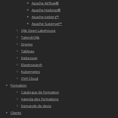
Apache AIrflow®
Apache Hadoop®
Apache Iceberg™
Apache Superset™
Qlik Open Lakehouse
Talend/Qlik
Dremio
Tableau
Debezium
Elasticsearch
Kubernetes
OVH Cloud
Formation
Catalogue de formation
Agenda des formations
Demande de devis
Clients