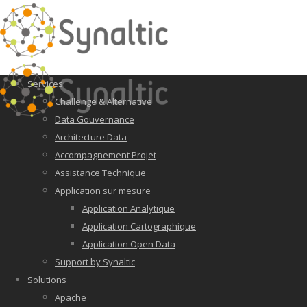
Services
Challenge & Alternative
Data Gouvernance
Architecture Data
Accompagnement Projet
Assistance Technique
Application sur mesure
Application Analytique
Application Cartographique
Application Open Data
Support by Synaltic
Solutions
Apache