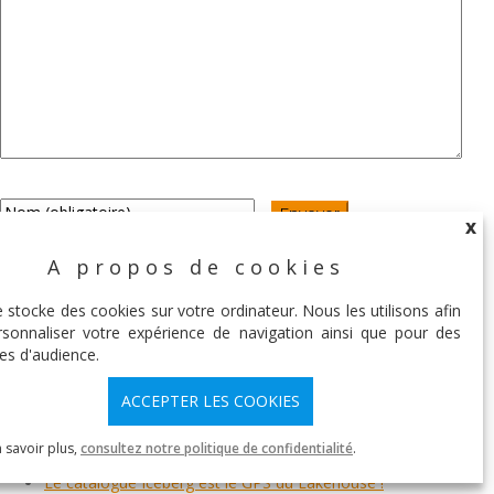
X
A propos de cookies
X
e stocke des cookies sur votre ordinateur. Nous les utilisons afin
sonnaliser votre expérience de navigation ainsi que pour des
es d'audience.
ARTICLES RÉCENTS
OKDP : pourquoi une plateforme data intégrée ?
ACCEPTER LES COOKIES
dbt-dremio 1.8 vs 1.9.0 & 1.10: Où sont vos modèles ?
 savoir plus,
consultez notre politique de confidentialité
.
What’s New in Apache Iceberg 1.11.0
Le catalogue Iceberg est le GPS du Lakehouse !