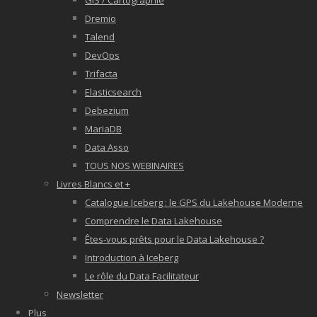
GIS / Cartographie
Dremio
Talend
DevOps
Trifacta
Elasticsearch
Debezium
MariaDB
Data Asso
TOUS NOS WEBINAIRES
Livres Blancs et +
Catalogue Iceberg : le GPS du Lakehouse Moderne
Comprendre le Data Lakehouse
Êtes-vous prêts pour le Data Lakehouse ?
Introduction à Iceberg
Le rôle du Data Facilitateur
Newsletter
Plus