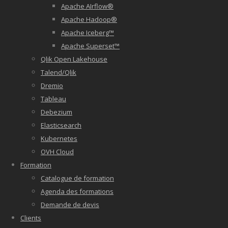
Apache AIrflow®
Apache Hadoop®
Apache Iceberg™
Apache Superset™
Qlik Open Lakehouse
Talend/Qlik
Dremio
Tableau
Debezium
Elasticsearch
Kubernetes
OVH Cloud
Formation
Catalogue de formation
Agenda des formations
Demande de devis
Clients