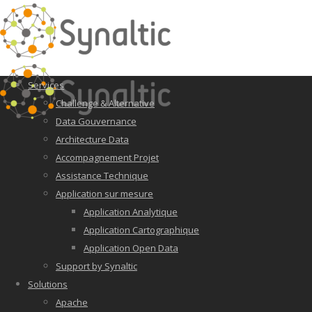
Services
Challenge & Alternative
Data Gouvernance
Architecture Data
Accompagnement Projet
Assistance Technique
Application sur mesure
Application Analytique
Application Cartographique
Application Open Data
Support by Synaltic
Solutions
Apache