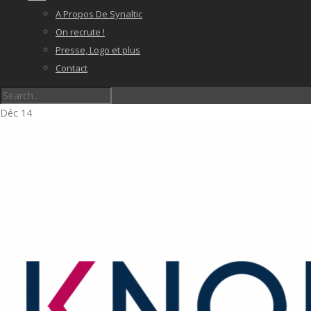
A Propos De Synaltic
On recrute !
Presse, Logo et plus
Contact
Déc
14