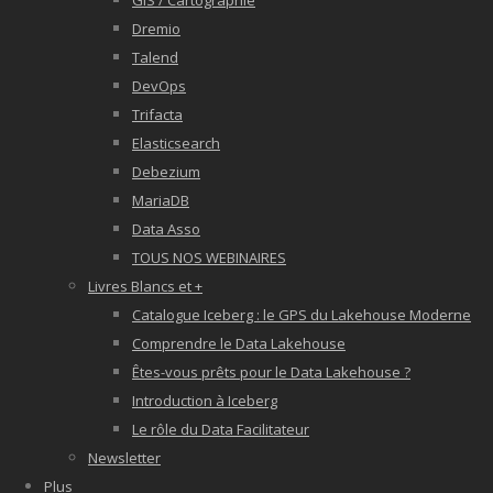
GIS / Cartographie
Dremio
Talend
DevOps
Trifacta
Elasticsearch
Debezium
MariaDB
Data Asso
TOUS NOS WEBINAIRES
Livres Blancs et +
Catalogue Iceberg : le GPS du Lakehouse Moderne
Comprendre le Data Lakehouse
Êtes-vous prêts pour le Data Lakehouse ?
Introduction à Iceberg
Le rôle du Data Facilitateur
Newsletter
Plus