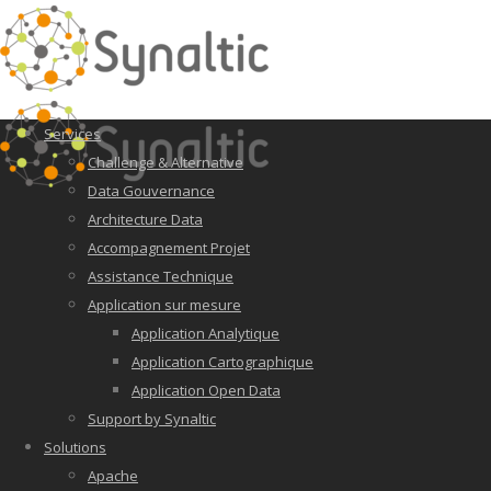
Services
Challenge & Alternative
Data Gouvernance
Architecture Data
Accompagnement Projet
Assistance Technique
Application sur mesure
Application Analytique
Application Cartographique
Application Open Data
Support by Synaltic
Solutions
Apache