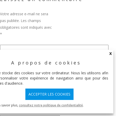
Votre adresse e-mail ne sera
pas publiée.
Les champs
obligatoires sont indiqués avec
*
X
A propos de cookies
X
e stocke des cookies sur votre ordinateur. Nous les utilisons afin
sonnaliser votre expérience de navigation ainsi que pour des
es d'audience.
ACCEPTER LES COOKIES
 savoir plus,
consultez notre politique de confidentialité
.