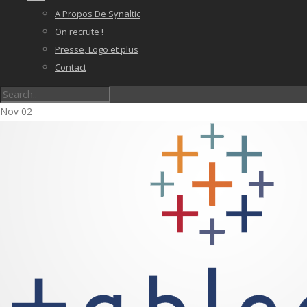
A Propos De Synaltic
On recrute !
Presse, Logo et plus
Contact
Nov
02