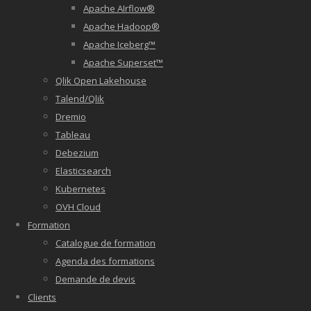
Apache AIrflow®
Apache Hadoop®
Apache Iceberg™
Apache Superset™
Qlik Open Lakehouse
Talend/Qlik
Dremio
Tableau
Debezium
Elasticsearch
Kubernetes
OVH Cloud
Formation
Catalogue de formation
Agenda des formations
Demande de devis
Clients