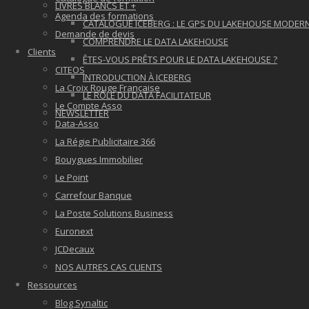
LIVRES BLANCS ET +
Agenda des formations
CATALOGUE ICEBERG : LE GPS DU LAKEHOUSE MODER
Demande de devis
COMPRENDRE LE DATA LAKEHOUSE
Clients
ÊTES-VOUS PRÊTS POUR LE DATA LAKEHOUSE ?
CITEOS
INTRODUCTION À ICEBERG
La Croix Rouge Française
LE RÔLE DU DATA FACILITATEUR
Le Compte Asso
NEWSLETTER
Data-Asso
La Régie Publicitaire 366
Bouygues Immobilier
Le Point
Carrefour Banque
La Poste Solutions Business
Euronext
JCDecaux
NOS AUTRES CAS CLIENTS
Ressources
Blog Synaltic