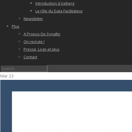
Introduction à Iceberg
Le rôle du Data Facilitateur
Newsletter
Plus
A Propos De Synaltic
On recrute !
Presse, Logo et plus
Contact
Mar
23