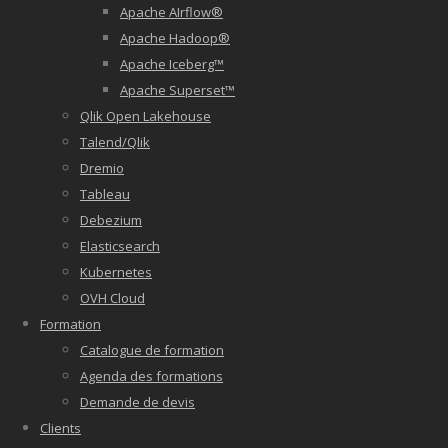
Apache AIrflow®
Apache Hadoop®
Apache Iceberg™
Apache Superset™
Qlik Open Lakehouse
Talend/Qlik
Dremio
Tableau
Debezium
Elasticsearch
Kubernetes
OVH Cloud
Formation
Catalogue de formation
Agenda des formations
Demande de devis
Clients