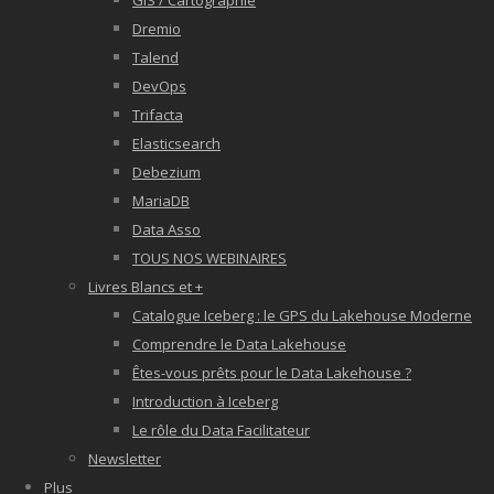
GIS / Cartographie
Dremio
Talend
DevOps
Trifacta
Elasticsearch
Debezium
MariaDB
Data Asso
TOUS NOS WEBINAIRES
Livres Blancs et +
Catalogue Iceberg : le GPS du Lakehouse Moderne
Comprendre le Data Lakehouse
Êtes-vous prêts pour le Data Lakehouse ?
Introduction à Iceberg
Le rôle du Data Facilitateur
Newsletter
Plus