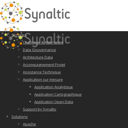
Services
Challenge & Alternative
Data Gouvernance
Architecture Data
Accompagnement Projet
Assistance Technique
Application sur mesure
Application Analytique
Application Cartographique
Application Open Data
Support by Synaltic
Solutions
Apache