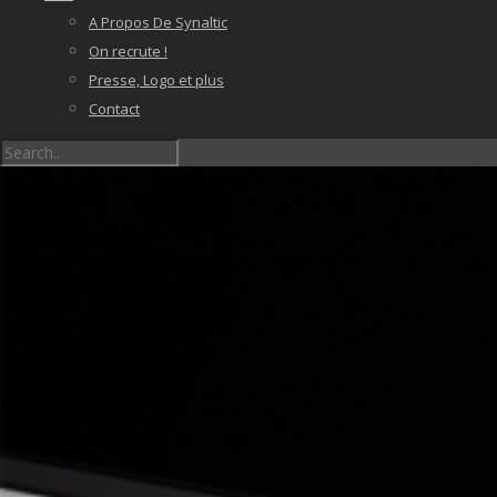
A Propos De Synaltic
On recrute !
Presse, Logo et plus
Contact