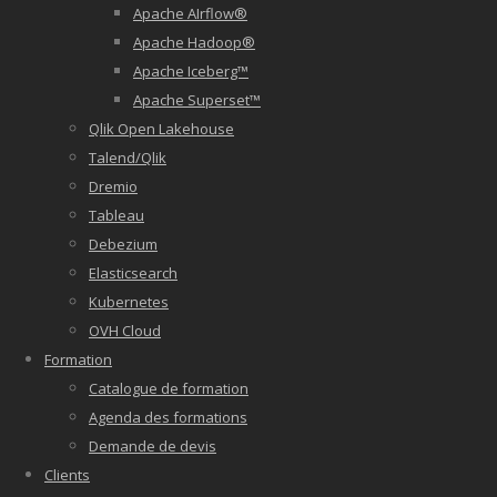
Apache AIrflow®
Apache Hadoop®
Apache Iceberg™
Apache Superset™
Qlik Open Lakehouse
Talend/Qlik
Dremio
Tableau
Debezium
Elasticsearch
Kubernetes
OVH Cloud
Formation
Catalogue de formation
Agenda des formations
Demande de devis
Clients