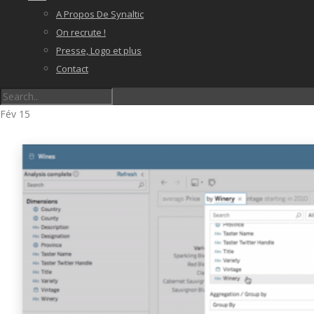
A Propos De Synaltic
On recrute !
Presse, Logo et plus
Contact
Fév
15