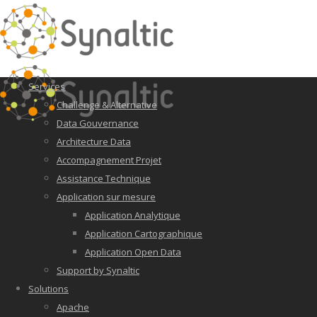
Services
Challenge & Alternative
Data Gouvernance
Architecture Data
Accompagnement Projet
Assistance Technique
Application sur mesure
Application Analytique
Application Cartographique
Application Open Data
Support by Synaltic
Solutions
Apache