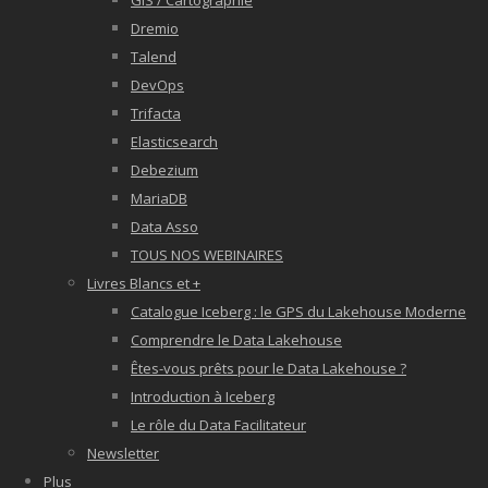
GIS / Cartographie
Dremio
Talend
DevOps
Trifacta
Elasticsearch
Debezium
MariaDB
Data Asso
TOUS NOS WEBINAIRES
Livres Blancs et +
Catalogue Iceberg : le GPS du Lakehouse Moderne
Comprendre le Data Lakehouse
Êtes-vous prêts pour le Data Lakehouse ?
Introduction à Iceberg
Le rôle du Data Facilitateur
Newsletter
Plus