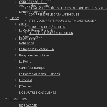
LIVRES BLANCS ET +
Agenda des formations
CATALOGUE ICEBERG : LE GPS DU LAKEHOUSE MODER
Demande de devis
COMPRENDRE LE DATA LAKEHOUSE
Clients
ÊTES-VOUS PRÊTS POUR LE DATA LAKEHOUSE ?
CITEOS
INTRODUCTION À ICEBERG
La Croix Rouge Française
LE RÔLE DU DATA FACILITATEUR
Le Compte Asso
NEWSLETTER
Data-Asso
La Régie Publicitaire 366
Bouygues Immobilier
Le Point
Carrefour Banque
La Poste Solutions Business
Euronext
JCDecaux
NOS AUTRES CAS CLIENTS
Ressources
Blog Synaltic