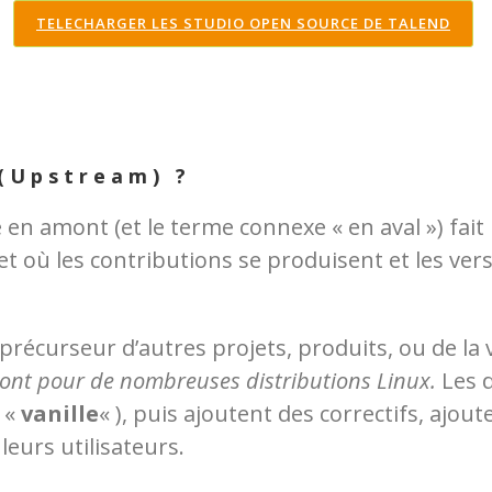
TELECHARGER LES STUDIO OPEN SOURCE DE TALEND
 (Upstream) ?
e en amont (et le terme connexe « en aval ») fa
ojet où les contributions se produisent et les ve
récurseur d’autres projets, produits, ou de la 
mont pour de nombreuses distributions Linux.
Les 
 «
vanille
« ), puis ajoutent des correctifs, ajou
leurs utilisateurs.