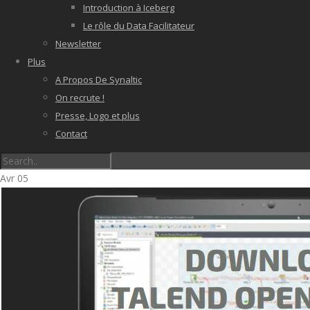
Introduction à Iceberg
Le rôle du Data Facilitateur
Newsletter
Plus
A Propos De Synaltic
On recrute !
Presse, Logo et plus
Contact
Avr
05