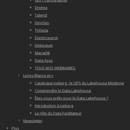
GIS / Cartographie
Dremio
Talend
DevOps
Trifacta
Elasticsearch
Debezium
MariaDB
Data Asso
TOUS NOS WEBINAIRES
Livres Blancs et +
Catalogue Iceberg : le GPS du Lakehouse Moderne
Comprendre le Data Lakehouse
Êtes-vous prêts pour le Data Lakehouse ?
Introduction à Iceberg
Le rôle du Data Facilitateur
Newsletter
Plus