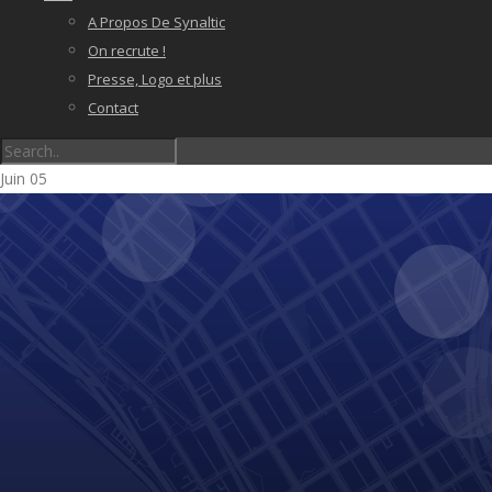
A Propos De Synaltic
On recrute !
Presse, Logo et plus
Contact
Juin
05