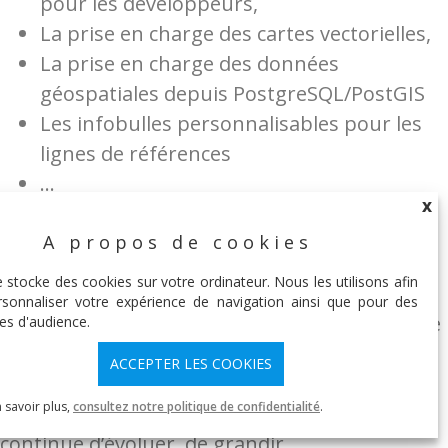
pour les développeurs,
La prise en charge des cartes vectorielles,
La prise en charge des données
géospatiales depuis PostgreSQL/PostGIS
Les infobulles personnalisables pour les
lignes de références
…
X
Un petit bilan ? Cette dernière version de
A propos de cookies
X
Tableau apporte son petit lot de fraîcheur et
e stocke des cookies sur votre ordinateur. Nous les utilisons afin
de nouveauté tout en laissant un peu de côté
sonnaliser votre expérience de navigation ainsi que pour des
des grandes fonctionnalités attendues comme
es d'audience.
l’éternel dynamisme des paramètres par
ACCEPTER LES COOKIES
exemple. Mais ne nous mentons pas, c’est
 savoir plus,
consultez notre politique de confidentialité
.
quand même vraiment cool de voir que ça
continue d’évoluer, de grandir.