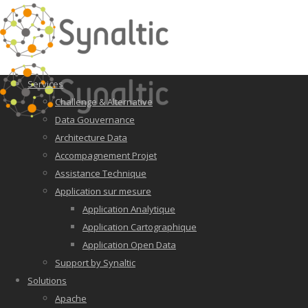
Services
Challenge & Alternative
Data Gouvernance
Architecture Data
Accompagnement Projet
Assistance Technique
Application sur mesure
Application Analytique
Application Cartographique
Application Open Data
Support by Synaltic
Solutions
Apache