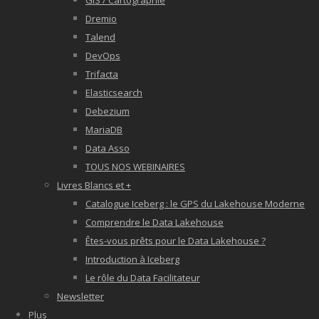
GIS / Cartographie
Dremio
Talend
DevOps
Trifacta
Elasticsearch
Debezium
MariaDB
Data Asso
TOUS NOS WEBINAIRES
Livres Blancs et +
Catalogue Iceberg : le GPS du Lakehouse Moderne
Comprendre le Data Lakehouse
Êtes-vous prêts pour le Data Lakehouse ?
Introduction à Iceberg
Le rôle du Data Facilitateur
Newsletter
Plus