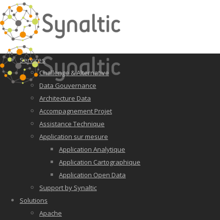
Services
Challenge & Alternative
Data Gouvernance
Architecture Data
Accompagnement Projet
Assistance Technique
Application sur mesure
Application Analytique
Application Cartographique
Application Open Data
Support by Synaltic
Solutions
Apache