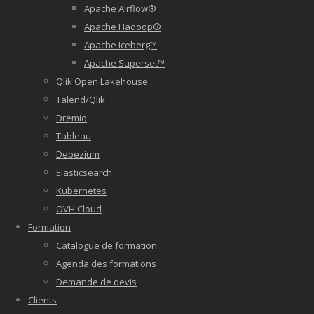
Apache AIrflow®
Apache Hadoop®
Apache Iceberg™
Apache Superset™
Qlik Open Lakehouse
Talend/Qlik
Dremio
Tableau
Debezium
Elasticsearch
Kubernetes
OVH Cloud
Formation
Catalogue de formation
Agenda des formations
Demande de devis
Clients