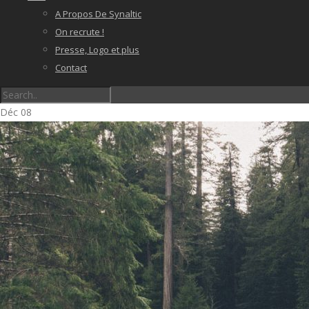
A Propos De Synaltic
On recrute !
Presse, Logo et plus
Contact
Déc
08