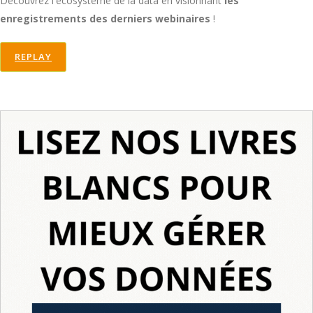
Découvrez l'ecosystème de la data en visionnant
les
enregistrements des derniers webinaires
!
REPLAY