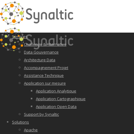
Services
Challenge & Alternative
Data Gouvernance
Architecture Data
Accompagnement Projet
Assistance Technique
Application sur mesure
Application Analytique
Application Cartographique
Application Open Data
Support by Synaltic
Solutions
Apache