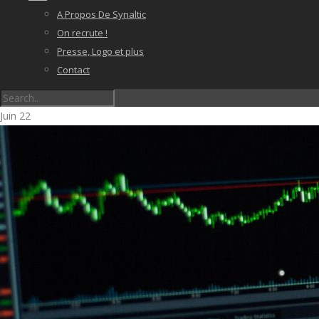
A Propos De Synaltic
On recrute !
Presse, Logo et plus
Contact
Juin
22