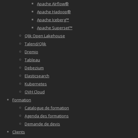
Apache AIrflow®
Apache Hadoop®
Apache Iceberg™
Apache Superset™
Qlik Open Lakehouse
Talend/Qlik
Dremio
Tableau
Debezium
Elasticsearch
Kubernetes
OVH Cloud
Formation
Catalogue de formation
Agenda des formations
Demande de devis
Clients