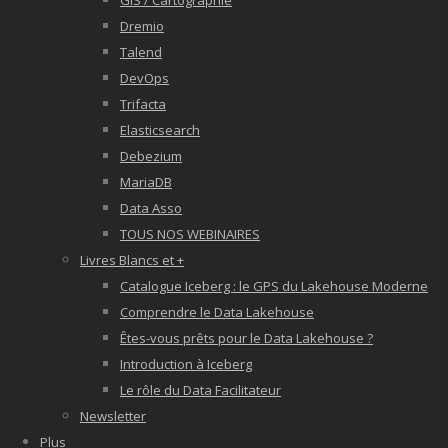
GIS / Cartographie
Dremio
Talend
DevOps
Trifacta
Elasticsearch
Debezium
MariaDB
Data Asso
TOUS NOS WEBINAIRES
Livres Blancs et +
Catalogue Iceberg : le GPS du Lakehouse Moderne
Comprendre le Data Lakehouse
Êtes-vous prêts pour le Data Lakehouse ?
Introduction à Iceberg
Le rôle du Data Facilitateur
Newsletter
Plus