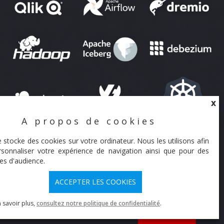
X
A propos de cookies
X
e stocke des cookies sur votre ordinateur. Nous les utilisons afin
NOUS CONTACTER
sonnaliser votre expérience de navigation ainsi que pour des
es d'audience.
ACCEPTER LES COOKIES
 savoir plus,
consultez notre politique de confidentialité
.