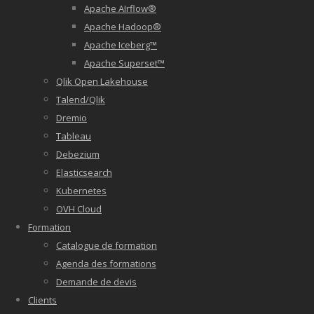
Apache AIrflow®
Apache Hadoop®
Apache Iceberg™
Apache Superset™
Qlik Open Lakehouse
Talend/Qlik
Dremio
Tableau
Debezium
Elasticsearch
Kubernetes
OVH Cloud
Formation
Catalogue de formation
Agenda des formations
Demande de devis
Clients