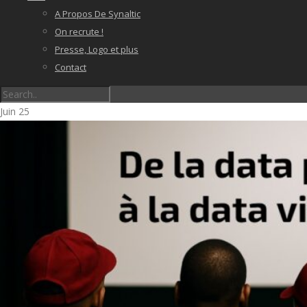
A Propos De Synaltic
On recrute !
Presse, Logo et plus
Contact
Juin
25