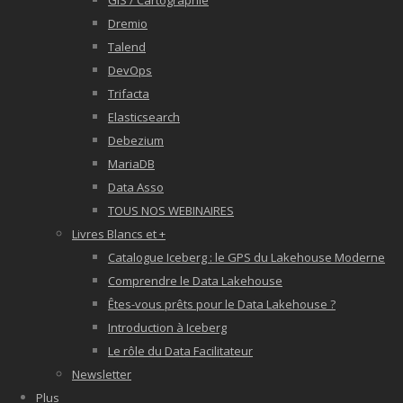
GIS / Cartographie
Dremio
Talend
DevOps
Trifacta
Elasticsearch
Debezium
MariaDB
Data Asso
TOUS NOS WEBINAIRES
Livres Blancs et +
Catalogue Iceberg : le GPS du Lakehouse Moderne
Comprendre le Data Lakehouse
Êtes-vous prêts pour le Data Lakehouse ?
Introduction à Iceberg
Le rôle du Data Facilitateur
Newsletter
Plus