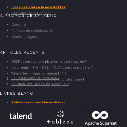
Inscrivez vous à la newsletter
L’Actualité De La Donnée
A PROPOS DE SYNALTIC
Glossaire
Politique de confidentialité
Mentions légales
ARTICLES RÉCENTS
OKDP : pourquoi une plateforme data intégrée ?
dbt-dremio 1.8 vs 1.9.0 & 1.10: Où sont vos modèles ?
What’s New in Apache Iceberg 1.11.0
Un Data Lakehouse, c'est quoi ?
Le catalogue Iceberg est le GPS du Lakehouse !
Un Open Data Lakehouse, c'est quoi ?
LIVRES BLANC
Téléchargez nos Livres Blancs
PARTENAIRES ET SOLUTIONS