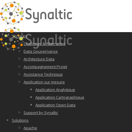
Services
Challenge & Alternative
Data Gouvernance
Architecture Data
Accompagnement Projet
Assistance Technique
Application sur mesure
Application Analytique
Application Cartographique
Application Open Data
Support by Synaltic
Solutions
Apache