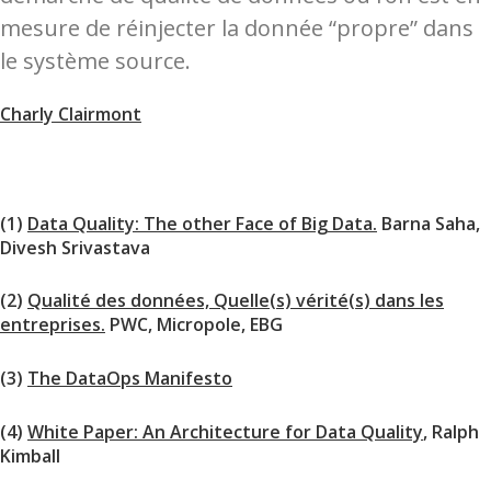
mesure de réinjecter la donnée “propre” dans
le système source.
Charly Clairmont
(1)
Data Quality: The other Face of Big Data.
Barna Saha,
Divesh Srivastava
(2)
Qualité des données, Quelle(s) vérité(s) dans les
entreprises.
PWC, Micropole, EBG
(3)
The DataOps Manifesto
(4)
White Paper: An Architecture for Data Quality
, Ralph
Kimball