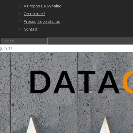
A Propos De Synaltic
On recrute !
Presse, Logo et plus
Contact
Juin
11