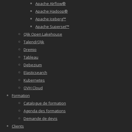
Apache AIrflow®
Apache Hadoop®
Apache Iceberg™
Apache Superset™
Qlik Open Lakehouse
Talend/Qlik
Dremio
Tableau
Debezium
Elasticsearch
Kubernetes
OVH Cloud
Formation
Catalogue de formation
Agenda des formations
Demande de devis
Clients