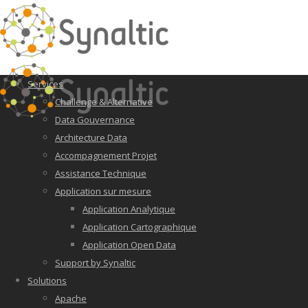
Services
Challenge & Alternative
Data Gouvernance
Architecture Data
Accompagnement Projet
Assistance Technique
Application sur mesure
Application Analytique
Application Cartographique
Application Open Data
Support by Synaltic
Solutions
Apache