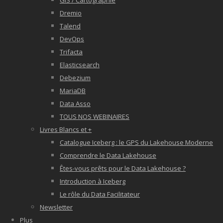
GIS / Cartographie
Dremio
Talend
DevOps
Trifacta
Elasticsearch
Debezium
MariaDB
Data Asso
TOUS NOS WEBINAIRES
Livres Blancs et +
Catalogue Iceberg : le GPS du Lakehouse Moderne
Comprendre le Data Lakehouse
Êtes-vous prêts pour le Data Lakehouse ?
Introduction à Iceberg
Le rôle du Data Facilitateur
Newsletter
Plus