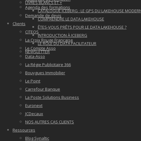
LIVRES BLANCS ET +
Agenda des formations
CATALOGUE ICEBERG : LE GPS DU LAKEHOUSE MODER
Demande de devis
COMPRENDRE LE DATA LAKEHOUSE
Clients
ÊTES-VOUS PRÊTS POUR LE DATA LAKEHOUSE ?
CITEOS
INTRODUCTION À ICEBERG
La Croix Rouge Française
LE RÔLE DU DATA FACILITATEUR
Le Compte Asso
NEWSLETTER
Data-Asso
La Régie Publicitaire 366
Bouygues Immobilier
Le Point
Carrefour Banque
La Poste Solutions Business
Euronext
JCDecaux
NOS AUTRES CAS CLIENTS
Ressources
Blog Synaltic