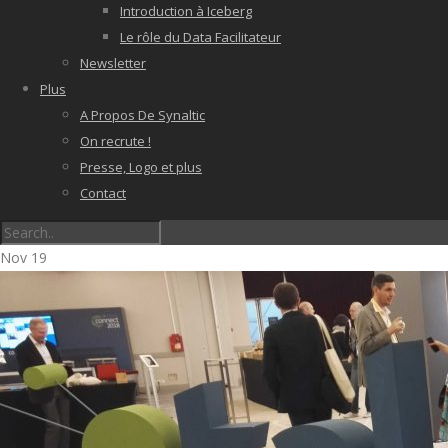
Introduction à Iceberg
Le rôle du Data Facilitateur
Newsletter
Plus
A Propos De Synaltic
On recrute !
Presse, Logo et plus
Contact
Nov
19