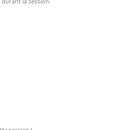
 durant la session.
te session !