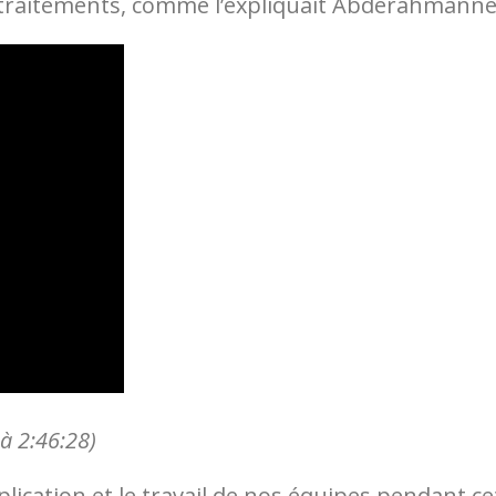
s traitements, comme l’expliquait Abderahmanne
à 2:46:28)
ication et le travail de nos équipes pendant cet