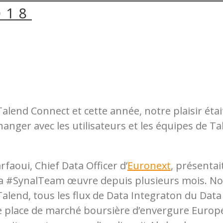
018
alend Connect et cette année, notre plaisir éta
hanger avec les utilisateurs et les équipes de T
aoui, Chief Data Officer d’
Euronext
, présentai
e la #SynalTeam œuvre depuis plusieurs mois. 
l Talend, tous les flux de Data Integraton du Dat
e place de marché boursière d’envergure Europé