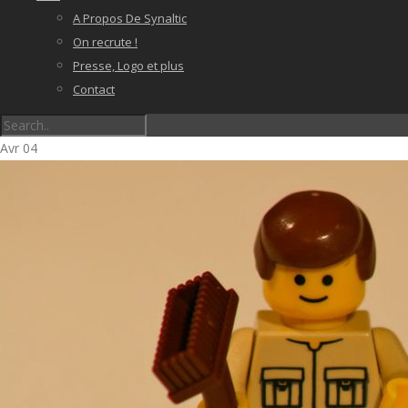
A Propos De Synaltic
On recrute !
Presse, Logo et plus
Contact
Avr
04