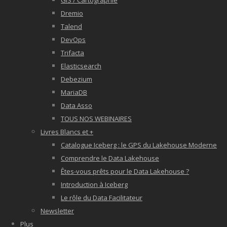
GIS / Cartographie
Dremio
Talend
DevOps
Trifacta
Elasticsearch
Debezium
MariaDB
Data Asso
TOUS NOS WEBINAIRES
Livres Blancs et +
Catalogue Iceberg : le GPS du Lakehouse Moderne
Comprendre le Data Lakehouse
Êtes-vous prêts pour le Data Lakehouse ?
Introduction à Iceberg
Le rôle du Data Facilitateur
Newsletter
Plus