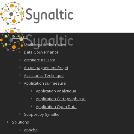
Services
Challenge & Alternative
Data Gouvernance
Architecture Data
Accompagnement Projet
Assistance Technique
Application sur mesure
Application Analytique
Application Cartographique
Application Open Data
Support by Synaltic
Solutions
Apache