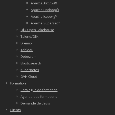
Apache AIrflow®
Apache Hadoop®
Apache Iceberg™
Apache Superset™
Qlik Open Lakehouse
Talend/Qlik
Dremio
Tableau
Debezium
Elasticsearch
Kubernetes
OVH Cloud
Formation
Catalogue de formation
Agenda des formations
Demande de devis
Clients