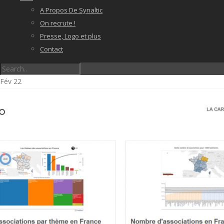
A Propos De Synaltic
On recrute !
Presse, Logo et plus
Contact
Fév
22