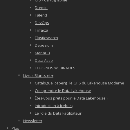
GIS / Cartographie
Dremio
Talend
DevOps
Trifacta
Elasticsearch
Debezium
MariaDB
Data Asso
TOUS NOS WEBINAIRES
Livres Blancs et +
Catalogue Iceberg : le GPS du Lakehouse Moderne
Comprendre le Data Lakehouse
Êtes-vous prêts pour le Data Lakehouse ?
Introduction à Iceberg
Le rôle du Data Facilitateur
Newsletter
Plus