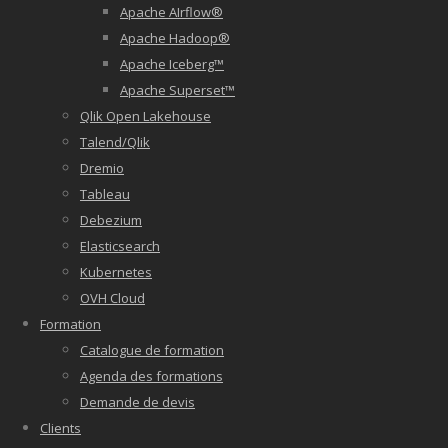
Apache AIrflow®
Apache Hadoop®
Apache Iceberg™
Apache Superset™
Qlik Open Lakehouse
Talend/Qlik
Dremio
Tableau
Debezium
Elasticsearch
Kubernetes
OVH Cloud
Formation
Catalogue de formation
Agenda des formations
Demande de devis
Clients