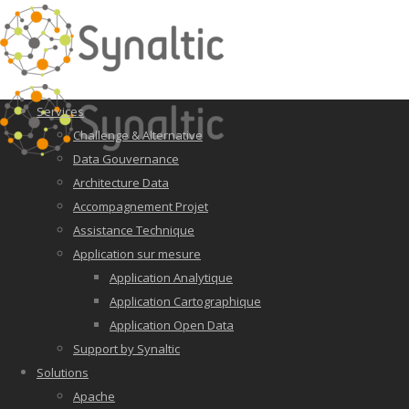
Services
Challenge & Alternative
Data Gouvernance
Architecture Data
Accompagnement Projet
Assistance Technique
Application sur mesure
Application Analytique
Application Cartographique
Application Open Data
Support by Synaltic
Solutions
Apache