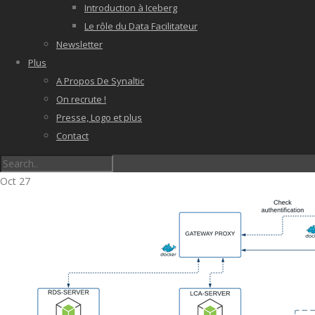
Introduction à Iceberg
Le rôle du Data Facilitateur
Newsletter
Plus
A Propos De Synaltic
On recrute !
Presse, Logo et plus
Contact
Oct
27