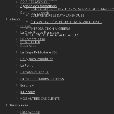
LIVRES BLANCS ET +
Agenda des formations
CATALOGUE ICEBERG : LE GPS DU LAKEHOUSE MODER
Demande de devis
COMPRENDRE LE DATA LAKEHOUSE
Clients
ÊTES-VOUS PRÊTS POUR LE DATA LAKEHOUSE ?
CITEOS
INTRODUCTION À ICEBERG
La Croix Rouge Française
LE RÔLE DU DATA FACILITATEUR
Le Compte Asso
NEWSLETTER
Data-Asso
La Régie Publicitaire 366
Bouygues Immobilier
Le Point
Carrefour Banque
La Poste Solutions Business
Euronext
JCDecaux
NOS AUTRES CAS CLIENTS
Ressources
Blog Synaltic