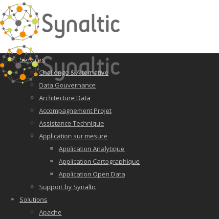
Services
Challenge & Alternative
Data Gouvernance
Architecture Data
Accompagnement Projet
Assistance Technique
Application sur mesure
Application Analytique
Application Cartographique
Application Open Data
Support by Synaltic
Solutions
Apache