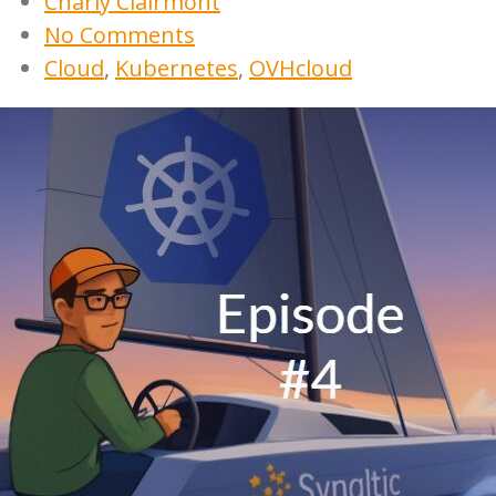
Charly Clairmont
No Comments
Cloud
,
Kubernetes
,
OVHcloud