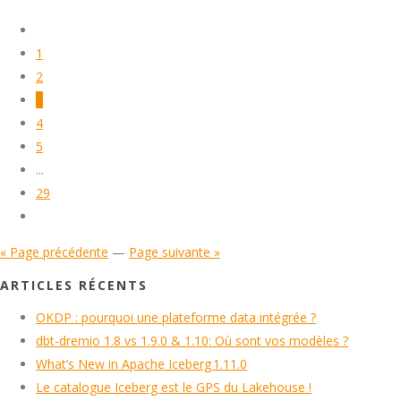
1
2
3
4
5
...
29
« Page précédente
—
Page suivante »
ARTICLES RÉCENTS
OKDP : pourquoi une plateforme data intégrée ?
dbt-dremio 1.8 vs 1.9.0 & 1.10: Où sont vos modèles ?
What’s New in Apache Iceberg 1.11.0
Le catalogue Iceberg est le GPS du Lakehouse !