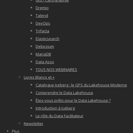
GIS / Cartographie
Dremio
Talend
DevOps
Trifacta
Elasticsearch
Debezium
MariaDB
Data Asso
TOUS NOS WEBINAIRES
Livres Blancs et +
Catalogue Iceberg : le GPS du Lakehouse Moderne
Comprendre le Data Lakehouse
Êtes-vous prêts pour le Data Lakehouse ?
Introduction à Iceberg
Le rôle du Data Facilitateur
Newsletter
Plus