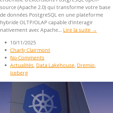
source (Apache 2.0) qui transforme votre base
de données PostgreSQL en une plateforme
hybride OLTP/OLAP capable d'interagir
nativement avec Apache...
Lire la suite →
10/11/2025
Charly Clairmont
No Comments
Actualités
,
Data Lakehouse
,
Dremio
,
Iceberg