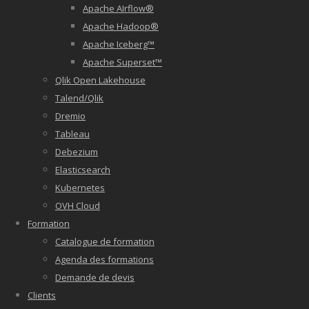
Apache AIrflow®
Apache Hadoop®
Apache Iceberg™
Apache Superset™
Qlik Open Lakehouse
Talend/Qlik
Dremio
Tableau
Debezium
Elasticsearch
Kubernetes
OVH Cloud
Formation
Catalogue de formation
Agenda des formations
Demande de devis
Clients