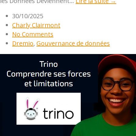
les Données Deviennent...
Lire la suite →
30/10/2025
Charly Clairmont
No Comments
Dremio
,
Gouvernance de données