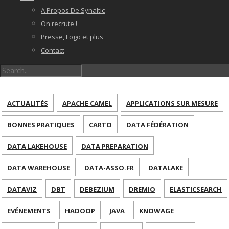
A Propos De Synaltic
On recrute !
Presse, Logo et plus
Contact
ACTUALITÉS
APACHE CAMEL
APPLICATIONS SUR MESURE
BONNES PRATIQUES
CARTO
DATA FÉDÉRATION
DATA LAKEHOUSE
DATA PREPARATION
DATA WAREHOUSE
DATA-ASSO.FR
DATALAKE
DATAVIZ
DBT
DEBEZIUM
DREMIO
ELASTICSEARCH
EVÉNEMENTS
HADOOP
JAVA
KNOWAGE