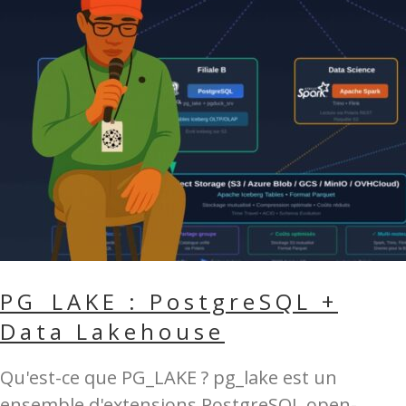
PG_LAKE : PostgreSQL +
Data Lakehouse
Qu'est-ce que PG_LAKE ? pg_lake est un
ensemble d'extensions PostgreSQL open-