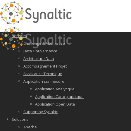
Services
Challenge & Alternative
Data Gouvernance
Architecture Data
Accompagnement Projet
Assistance Technique
Application sur mesure
Application Analytique
Application Cartographique
Application Open Data
Support by Synaltic
Solutions
Apache