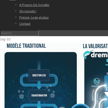
A Propos De Synaltic
On recrute !
Presse, Logo et plus
Contact
Sep
05