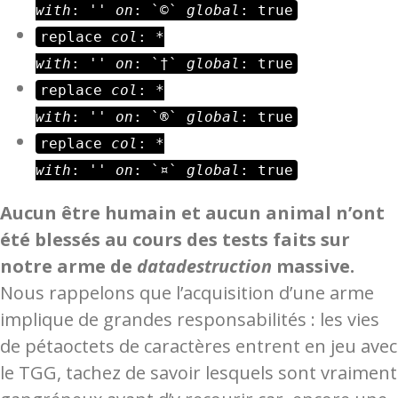
with
: ''
on
: `©`
global
: true
replace
col
: *
with
: ''
on
: `†`
global
: true
replace
col
: *
with
: ''
on
: `®`
global
: true
replace
col
: *
with
: ''
on
: `¤`
global
: true
Aucun être humain et aucun animal n’ont
été blessés au cours des tests faits sur
notre arme de
datadestruction
massive.
Nous rappelons que l’acquisition d’une arme
implique de grandes responsabilités : les vies
de pétaoctets de caractères entrent en jeu avec
le TGG, tachez de savoir lesquels sont vraiment