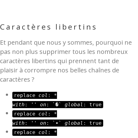
Caractères libertins
Et pendant que nous y sommes, pourquoi ne
pas non plus supprimer tous les nombreux
caractères libertins qui prennent tant de
plaisir à corrompre nos belles chaînes de
caractères ?
replace
col
: *
with
: ''
on
: `�`
global
: true
replace
col
: *
with
: ''
on
: `•`
global
: true
replace
col
: *