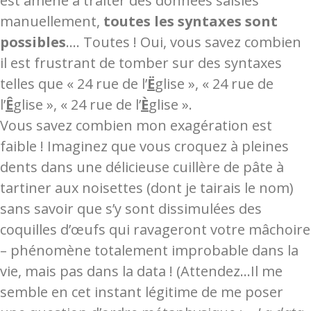
est amené à traiter des données saisies
manuellement,
toutes les syntaxes sont
possibles
…. Toutes ! Oui, vous savez combien
il est frustrant de tomber sur des syntaxes
telles que « 24 rue de l’
Ë
glise », « 24 rue de
l’
Ê
glise », « 24 rue de l’
È
glise ».
Vous savez combien mon exagération est
faible ! Imaginez que vous croquez à pleines
dents dans une délicieuse cuillère de pâte à
tartiner aux noisettes (dont je tairais le nom)
sans savoir que s’y sont dissimulées des
coquilles d’œufs qui ravageront votre mâchoire
– phénomène totalement improbable dans la
vie, mais pas dans la data ! (Attendez…Il me
semble en cet instant légitime de me poser