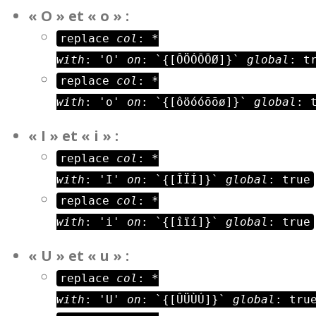
« O » et « o » :
replace
col
:
*
with
: 'O'
on
: `{[ÔÖÓŌŌØ]}`
global
: t
replace
col
:
*
with
: 'o'
on
: `{[ôöóóōōø]}`
global
: 
« I » et « i » :
replace
col
:
*
with
: 'I'
on
: `{[ÎÏÍ]}`
global
: true
replace
col
: *
with
: 'i'
on
: `{[îïí]}`
global
: true
« U » et « u » :
replace
col
: *
with
: 'U'
on
: `{[ÛÜÙÚ]}`
global
: tru