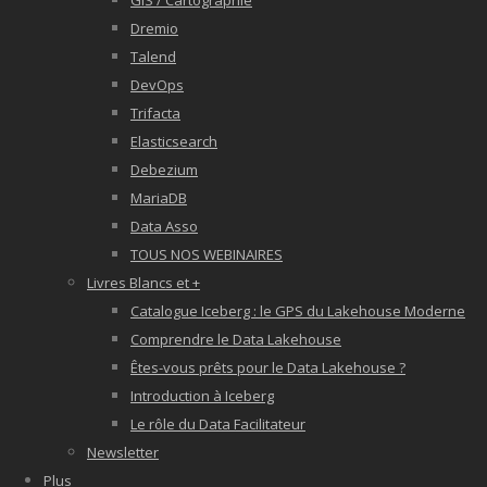
GIS / Cartographie
Dremio
Talend
DevOps
Trifacta
Elasticsearch
Debezium
MariaDB
Data Asso
TOUS NOS WEBINAIRES
Livres Blancs et +
Catalogue Iceberg : le GPS du Lakehouse Moderne
Comprendre le Data Lakehouse
Êtes-vous prêts pour le Data Lakehouse ?
Introduction à Iceberg
Le rôle du Data Facilitateur
Newsletter
Plus