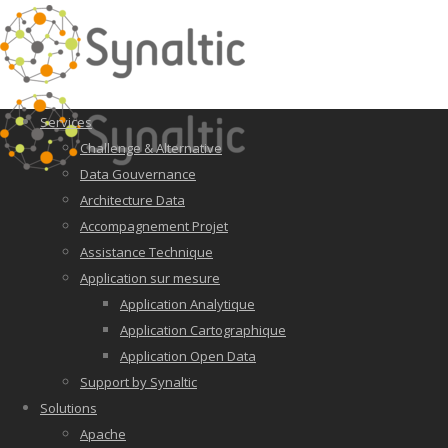
Services
Challenge & Alternative
Data Gouvernance
Architecture Data
Accompagnement Projet
Assistance Technique
Application sur mesure
Application Analytique
Application Cartographique
Application Open Data
Support by Synaltic
Solutions
Apache