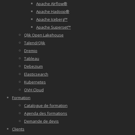
Apache AIrflow®
Apache Hadoop®
Apache Iceberg™
Apache Superset™
Qlik Open Lakehouse
Talend/Qlik
Dremio
Tableau
Debezium
Elasticsearch
Kubernetes
OVH Cloud
Formation
Catalogue de formation
Agenda des formations
Demande de devis
Clients