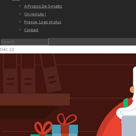
A Propos De Synaltic
On recrute !
Presse, Logo et plus
Contact
Déc
22