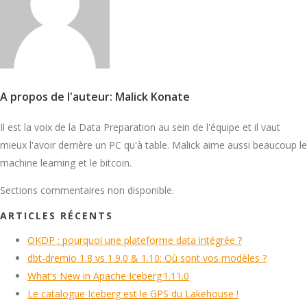
A propos de l'auteur: Malick Konate
Il est la voix de la Data Preparation au sein de l'équipe et il vaut
mieux l'avoir derrière un PC qu'à table. Malick aime aussi beaucoup le
machine learning et le bitcoin.
Sections commentaires non disponible.
ARTICLES RÉCENTS
OKDP : pourquoi une plateforme data intégrée ?
dbt-dremio 1.8 vs 1.9.0 & 1.10: Où sont vos modèles ?
What’s New in Apache Iceberg 1.11.0
Le catalogue Iceberg est le GPS du Lakehouse !