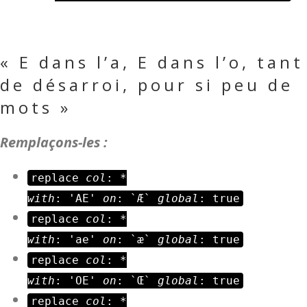
« E dans l’a, E dans l’o, tant
de désarroi, pour si peu de
mots »
Remplaçons-les :
replace
col
: *
with
: 'AE'
on
: `Æ`
global
: true
replace
col
: *
with
: 'ae'
on
: `æ`
global
: true
replace
col
: *
with
: 'OE'
on
: `Œ`
global
: true
replace
col
: *