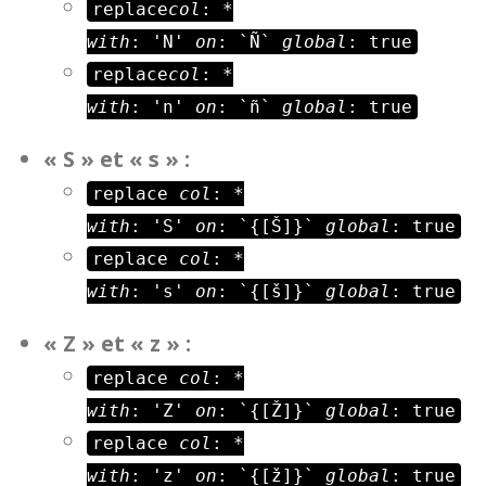
replace
col
: *
with
: 'N'
on
: `Ñ`
global
: true
replace
col
: *
with
: 'n'
on
: `ñ`
global
: true
« S » et « s » :
replace
col
: *
with
: 'S'
on
: `{[Š]}`
global
: true
replace
col
: *
with
: 's'
on
: `{[š]}`
global
: true
« Z » et « z » :
replace
col
: *
with
: 'Z'
on
: `{[Ž]}`
global
: true
replace
col
: *
with
: 'z'
on
: `{[ž]}`
global
: true