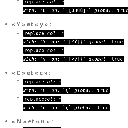
replace
col
: *
with
: 'u'
on
: `{[ûüùú]}`
global
: tru
« Y » et « y » :
replace
col
: *
with
: 'Y'
on
: `{[ÝŸ]}`
global
: true
replace
col
: *
with
: 'y'
on
: `{[ýÿ]}`
global
: true
« C » et « c » :
replace
col
: *
with
: 'C'
on
: `Ç`
global
: true
replace
col
: *
with
: 'c'
on
: `ç`
global
: true
« N » et « n » :