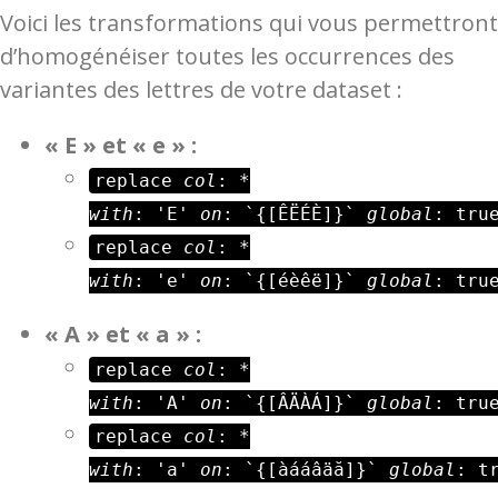
Voici les transformations qui vous permettront
d’homogénéiser toutes les occurrences des
variantes des lettres de votre dataset :
« E » et « e » :
replace
col
: *
with
: 'E'
on
: `{[ÊËÉÈ]}`
global
: tru
replace
col
: *
with
: 'e'
on
: `{[éèêë]}`
global
: tru
« A » et « a » :
replace
col
: *
with
: 'A'
on
: `{[ÂÄÀÁ]}`
global
: tru
replace
col
:
*
with
: 'a'
on
: `{[àááâäă]}`
global
: t