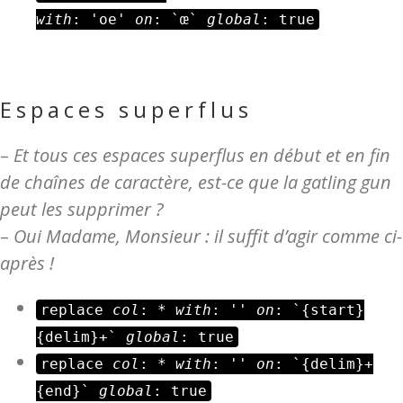
with
: 'oe'
on
: `œ`
global
: true
Espaces superflus
–
Et tous ces espaces superflus en début et en fin
de chaînes de caractère, est-ce que la gatling gun
peut les supprimer ?
–
Oui Madame, Monsieur : il suffit d’agir comme ci-
après !
replace
col
: *
with
: ''
on
: `{start}
{delim}+`
global
: true
replace
col
: *
with
: ''
on
: `{delim}+
{end}`
global
: true