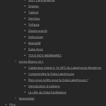
GIS / Cartographie
Dremio
Talend
DevOps
Trifacta
Elasticsearch
Debezium
MariaDB
Data Asso
TOUS NOS WEBINAIRES
Livres Blancs et +
Catalogue Iceberg : le GPS du Lakehouse Moderne
Comprendre le Data Lakehouse
Êtes-vous prêts pour le Data Lakehouse ?
Introduction à Iceberg
Le rôle du Data Facilitateur
Newsletter
Plus