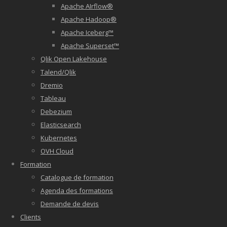
Apache AIrflow®
Apache Hadoop®
Apache Iceberg™
Apache Superset™
Qlik Open Lakehouse
Talend/Qlik
Dremio
Tableau
Debezium
Elasticsearch
Kubernetes
OVH Cloud
Formation
Catalogue de formation
Agenda des formations
Demande de devis
Clients