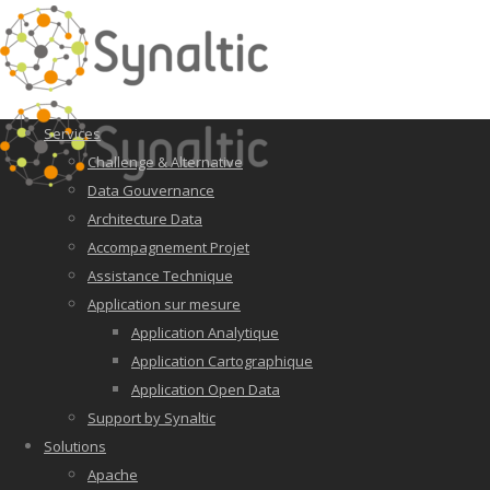
Services
Challenge & Alternative
Data Gouvernance
Architecture Data
Accompagnement Projet
Assistance Technique
Application sur mesure
Application Analytique
Application Cartographique
Application Open Data
Support by Synaltic
Solutions
Apache