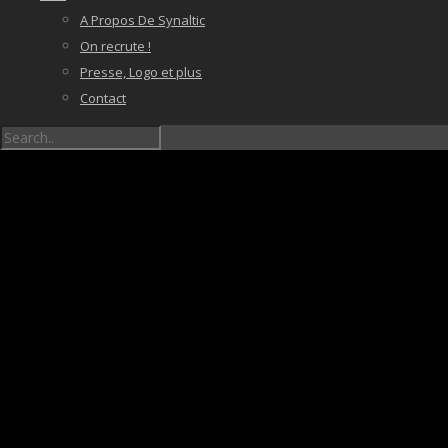
A Propos De Synaltic
On recrute !
Presse, Logo et plus
Contact